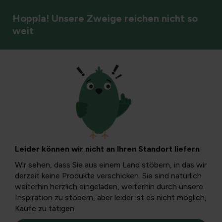
Hoppla! Unsere Zweige reichen nicht so
weit
Insekten und Bestäuber
Balkon- und
Terrassenpflanzen
Leider können wir nicht an Ihren Standort liefern
im Winter
Wir sehen, dass Sie aus einem Land stöbern, in das wir
derzeit keine Produkte verschicken. Sie sind natürlich
weiterhin herzlich eingeladen, weiterhin durch unsere
Bei der Auswahl unserer Garten- und Balkonpflanzen
Inspiration zu stöbern, aber leider ist es nicht möglich,
berücksichtigen wir nicht immer die Frostempfindlichkeit.
Käufe zu tätigen.
Hier können Sie nachlesen, wie Ihre Topfpflanzen den