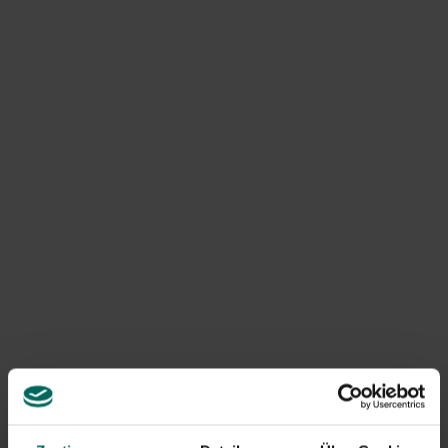
bedeutet, dass das Einfrierrisiko hoch ist. Bringen Sie sie
also rechtzeitig in einen frostfreien Bereich wie einen
Wintergarten oder eine kühle Veranda. Wenn die
Frostzeit nur wenige Tage dauert, kannst du auch den
Keller oder den Frischsaal benutzen.
Meide einen Platz im heißen Wohnzimmer. Die Hitze lässt
die Pflanzen wachsen wollen, aber die Lichtmenge im
Winter passt nicht dazu. Topfpflanzen wie Herbstaster
oder Purple Bells sind robust und können mit dem
richtigen Schutz draußen bleiben.