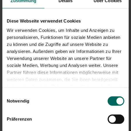
Zustimmung
Details
Über Cookies
Zwischenfrüchte oder Mulch, um das
Unkrautwachstum zu unterdrücken und das
Rhizomnetzwerk zu begrenzen.
Diese Webseite verwendet Cookies
Klicks auf typische Alternativen für kleine Unkräuter:
Manuelle Entfernung nach Regen oder Gießen kann
Wir verwenden Cookies, um Inhalte und Anzeigen zu
effektiver sein.
personalisieren, Funktionen für soziale Medien anbieten
Feuchtigkeitsmanagement: Geben Sie nicht zu viel
zu können und die Zugriffe auf unsere Website zu
Wasser und lassen Sie den Boden nicht ständig nass;
analysieren. Außerdem geben wir Informationen zu Ihrer
Schachtelhalme mag feuchte Bedingungen.
Verwendung unserer Website an unsere Partner für
Sichere und selektive Herbizide: Ziehen Sie
soziale Medien, Werbung und Analysen weiter. Unsere
systemische Pestizide für hartnäckige Patches in
Partner führen diese Informationen möglicherweise mit
Betracht, befolgen Sie jedoch stets die
weiteren Daten zusammen, die Sie ihnen bereitgestellt
Kennzeichnungshinweise und verwenden Sie
haben oder die sie im Rahmen Ihrer Nutzung der Dienste
umweltfreundliche Optionen, wann immer möglich.
gesammelt haben.
Einwilligungsauswahl
Kalkbezogene Beratung und
Notwendig
Anwendungen
Praktische Tipps für kalkbezogene Behandlungen:
Präferenzen