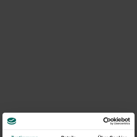
und den Wurzeln Kalzium zuzuführen, was für andere
Pflanzen in den Beeten ein positiver Nebeneffekt ist.
Weitere wirksame Maßnahmen gegen
Schachtelhalm
Um den Schachtelhalm effektiv zu kontrollieren, ist oft
eine Kombination von Methoden erforderlich:
Mechanische Entfernung und dauerhafte Kontrolle:
Entfernen Sie die oberirdischen Stängel und
versuchen Sie, so viele Rhizome wie möglich
auszugraben. Beachten Sie, dass jedes
Rhizomfragment zu einer neuen Pflanze
heranwachsen kann.
Tiefe und regelmäßige Bodenüberwachung:
Verbesserung der Entwässerung und Vermeiden von
feuchten Oberflächen, auf denen Schachtelhalm
gedeiht.
Deckung und Konkurrenz: Verwenden Sie