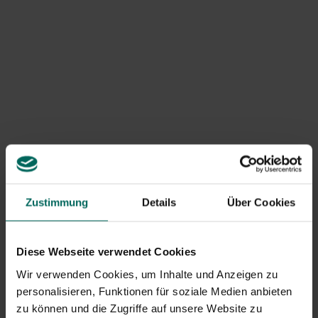
Zustimmung
Details
Über Cookies
Die leckersten Unkräuter
Diese Webseite verwendet Cookies
Wir verwenden Cookies, um Inhalte und Anzeigen zu
Tatsächlich existieren "Unkräuter" nicht, sondern
personalisieren, Funktionen für soziale Medien anbieten
sind ein Konzept, das wir uns selbst ausgedacht
zu können und die Zugriffe auf unsere Website zu
haben. Viele dieser Pflanzen sind jedoch nützlich