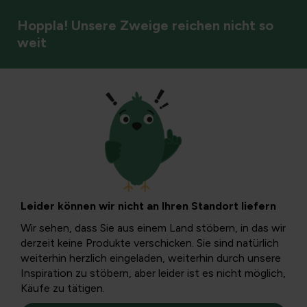
Hoppla! Unsere Zweige reichen nicht so
weit
Schädlinge & Krankheiten
Unkrautbekämpfun
Unkraut gehört zur Natur, kann aber im Garten manchmal
unerwünscht sein. Lesen Sie hier, wie Sie Unkraut erkennen,
Leider können wir nicht an Ihren Standort liefern
verhindern und entfernen können, auf eine Weise, die zu
Wir sehen, dass Sie aus einem Land stöbern, in das wir
Ihrem Garten passt.
derzeit keine Produkte verschicken. Sie sind natürlich
weiterhin herzlich eingeladen, weiterhin durch unsere
Inspiration zu stöbern, aber leider ist es nicht möglich,
Käufe zu tätigen.