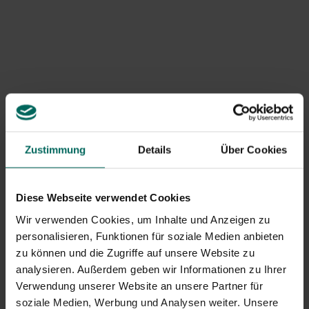
Signale und Erkennung
Jucken und Kratzen bei Haustieren und in sich selbst
Schwarze körnige Spuren auf Fell, Möbeln oder
Teppich (Flohkot)
Leben und Bewegung junger Tiere bei Inspektion
Bandwurm bei Haustieren möglich nach Flohbefall
Was zu tun ist, wenn man Flöhe entdeckt
Zustimmung
Details
Über Cookies
Begrenze die Ausbreitung: Stelle den Weihnachtsbaum
so weit wie möglich aus dem Wohnraum heraus und
lasse ihn draußen, bis die Flohkontrolle im
Diese Webseite verwendet Cookies
Weihnachtsbaum abgeschlossen ist.
Wir verwenden Cookies, um Inhalte und Anzeigen zu
Untersuchen Sie Menschen und Haustiere auf
personalisieren, Funktionen für soziale Medien anbieten
Juckreiz und Beulen; Überprüfe Teppiche, Polster und
zu können und die Zugriffe auf unsere Website zu
Weihnachtsdekorationen auf Flöhe und Eier.
analysieren. Außerdem geben wir Informationen zu Ihrer
Saugen Sie gründlich rund um den Baum und um Möbel
Verwendung unserer Website an unsere Partner für
herum; Entsorgen Sie den Staubsaugerbeutel direkt
soziale Medien, Werbung und Analysen weiter. Unsere
vor dem Haus.