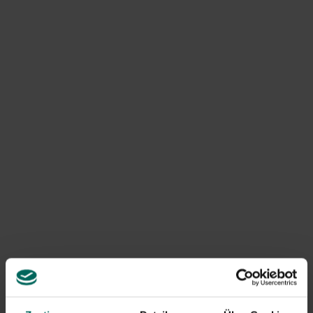
Erntezeit für Pflanzenteile, aus denen die Pigmente
stammen, sind:
Wurzeln und Rinde
: Ernte im Herbst.
Blätter
: Ernte vor der Blüte.
Volle Pflanze
: kurz vor oder während der Blüte.
Obwohl die Farbstoffe auf natürlicher Basis gewonnen
werden, bedeutet das nicht, dass sie essbar sind. Einige
Pflanzen sind und bleiben nach der Verarbeitung der
Pigmente giftig. Seien Sie besonders vorsichtig mit
kleinen Kindern und stellen Sie essbare Farbpflanzen im
Garten bereit, wenn möglich.