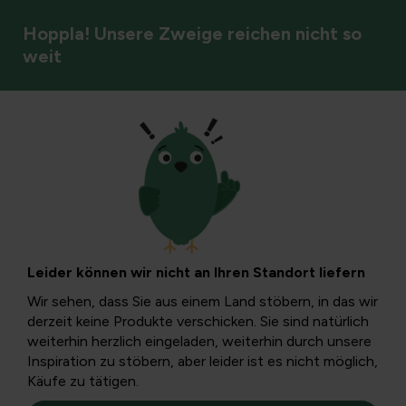
Hoppla! Unsere Zweige reichen nicht so
weit
Zierpflanzen
Färben mit
Farbpflanzen
Leider können wir nicht an Ihren Standort liefern
Vor dem Aufkommen der synthetischen Farbe wurden die
Wir sehen, dass Sie aus einem Land stöbern, in das wir
drei Grundfarben Rot, Gelb und Blau aus Pflanzen
derzeit keine Produkte verschicken. Sie sind natürlich
gewonnen. Hier können Sie entdecken, wie Sie Ihren
weiterhin herzlich eingeladen, weiterhin durch unsere
eigenen Färbegarten anlegen können.
Inspiration zu stöbern, aber leider ist es nicht möglich,
Käufe zu tätigen.