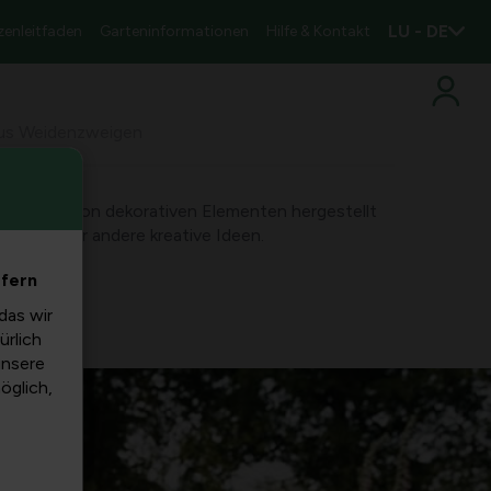
LU - DE
zenleitfaden
Garteninformationen
Hilfe & Kontakt
us Weidenzweigen
le Arten von dekorativen Elementen hergestellt
Körbe oder andere kreative Ideen.
efern
das wir
ürlich
unsere
möglich,