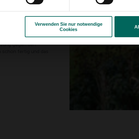
tenen Äste herunter,
r kann auch mit dem
drückt werden.
Verwenden Sie nur notwendige
A
Cookies
 oder Zweig zu wählen,
 Pfosten herum
tzung gegen den
n schön fertig und das