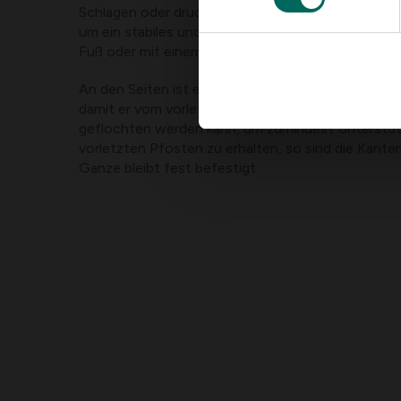
Schlagen oder drücken Sie regelmäßig die gefloch
um ein stabiles und dichtes Netz zu bilden. Diese
Fuß oder mit einem Gummihammer nach unten ge
An den Seiten ist es am besten, einen langen Ast
damit er vom vorletzten Pfosten um den letzten
geflochten werden kann, um zumindest Unterstü
vorletzten Pfosten zu erhalten, so sind die Kante
Ganze bleibt fest befestigt.