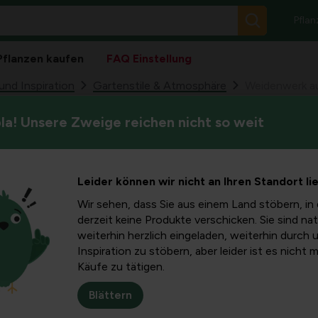
Pflan
Pflanzen kaufen
FAQ Einstellung
nd Inspiration
Gartenstile & Atmosphäre
Weidenwerk a
a! Unsere Zweige reichen nicht so weit
Mit Weidenzweigen können al
 aus
werden. Zäune, geflochtene 
igen
Leider können wir nicht an Ihren Standort li
Wir sehen, dass Sie aus einem Land stöbern, in 
derzeit keine Produkte verschicken. Sie sind nat
weiterhin herzlich eingeladen, weiterhin durch 
Inspiration zu stöbern, aber leider ist es nicht 
Käufe zu tätigen.
Blättern