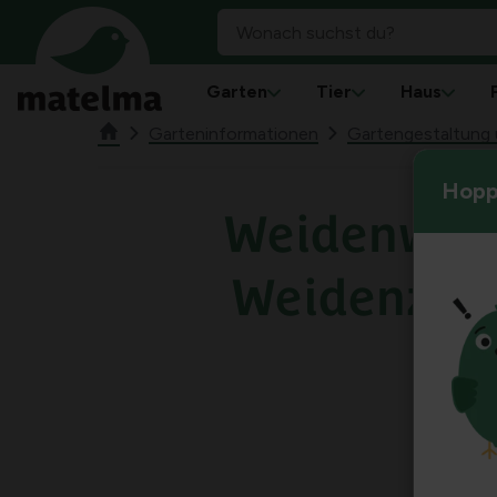
Garten
Tier
Haus
Garteninformationen
Gartengestaltung u
Hoppl
Weidenwerk
Weidenzwe