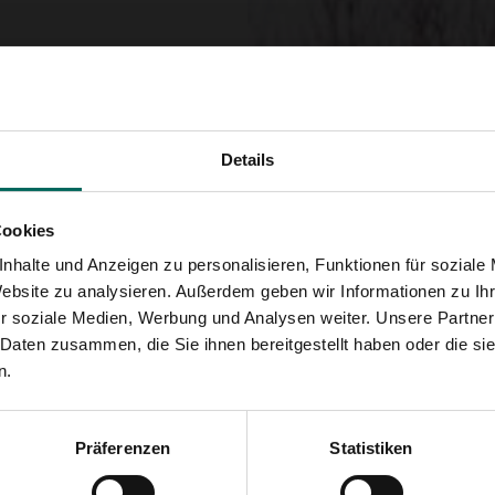
en
Zaun aus
unächst ein paar
Details
gerade Äste von
ie sich bewusst, dass
enn sie in die Erde
Cookies
, wählen Sie
nhalte und Anzeigen zu personalisieren, Funktionen für soziale
Website zu analysieren. Außerdem geben wir Informationen zu I
e Zweige geflochten
r soziale Medien, Werbung und Analysen weiter. Unsere Partner
nder. Arbeiten Sie mit
 Daten zusammen, die Sie ihnen bereitgestellt haben oder die s
 Diese sind immer
n.
n ordentlichen Zaun zu
 Pfosten geflochten,
Präferenzen
Statistiken
n Reihe das Gegenteil