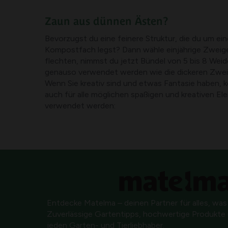
Zaun aus dünnen Ästen?
Bevorzugst du eine feinere Struktur, die du um ei
Kompostfach legst? Dann wähle einjährige Zweige
flechten, nimmst du jetzt Bündel von 5 bis 8 Wei
genauso verwendet werden wie die dickeren Zwei
Wenn Sie kreativ sind und etwas Fantasie haben,
auch für alle möglichen spaßigen und kreativen E
verwendet werden:
Entdecke Matelma – deinen Partner für alles, was
Zuverlässige Gartentipps, hochwertige Produkte u
jeden Garten- und Tierliebhaber.