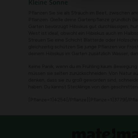
Kleine Sonne
Pflanzen Sie sie als Strauch im Beet, zwischen a
Pflanzen. Gieße deine Gartenpflanze gründlich (la
Garten bevorzugt Hibiskus gut durchlässigen, hu
West ist ideal, obwohl ein Hibiskus auch im Halb
Streuen Sie eine Schicht Blatterde oder Holzschn
gleichzeitig schützen Sie junge Pflanzen vor Fros
deinem Hibiskus im Garten zusätzlich Wasser, da
Keine Panik, wenn du im Frühling kaum Bewegung in
müssen sie selten zurückschneiden. Von Natur au
denken, dass sie zu groß geworden sind, schneide
haben. Du kannst Stecklinge von den geschnitten
[Pflanze=1]4254[/Pflanze][Pflanze=1]3779[/Pfla