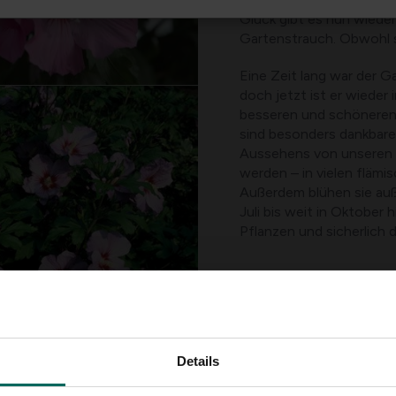
Glück gibt es nun wiede
Gartenstrauch. Obwohl si
Eine Zeit lang war der G
doch jetzt ist er wieder i
besseren und schöneren 
sind besonders dankbare
Aussehens von unseren f
werden – in vielen fläm
Außerdem blühen sie auß
Juli bis weit in Oktober h
Pflanzen und sicherlich 
Details