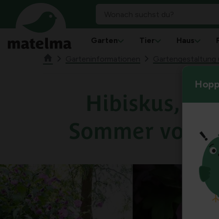
Garten
Tier
Haus
Garteninformationen
Gartengestaltung u
Hoppl
Hibiskus, für
Sommer voller