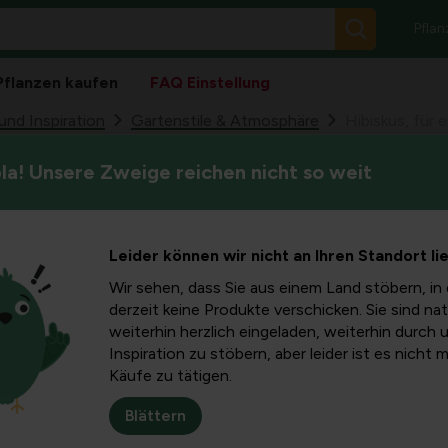
Pflan
Pflanzen kaufen
FAQ Einstellung
nd Inspiration
Gartenstile & Atmosphäre
Hibiskus, für 
a! Unsere Zweige reichen nicht so weit
Keine andere Gartenpflanze s
 einen
zum natürlichen Gärtnern war 
Interesse daran.
 Farben
Leider können wir nicht an Ihren Standort li
Wir sehen, dass Sie aus einem Land stöbern, in 
derzeit keine Produkte verschicken. Sie sind nat
weiterhin herzlich eingeladen, weiterhin durch 
Inspiration zu stöbern, aber leider ist es nicht 
Käufe zu tätigen.
Blättern
Keine andere Gartenpfla
Im Trend zur natürlichen