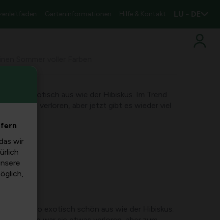
LU - DE
zenleitfaden
Garteninformationen
Hilfe & Kontakt
einen Sommer voller Farben
ieht so exotisch aus wie der Hibiskus. Im Trend
sie etwas verloren, aber jetzt gibt es wieder viel
efern
das wir
ürlich
unsere
möglich,
nze sieht so exotisch schön aus wie der Hibiskus.
 Gärtnerung war sie etwas verloren, aber zum