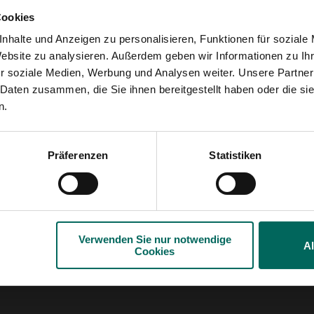
Cookies
d dunkelviolett, Rot,
aszinierende Flecken
nhalte und Anzeigen zu personalisieren, Funktionen für soziale
 Die Blüten zeigen,
Website zu analysieren. Außerdem geben wir Informationen zu I
 denen auch Lavatera,
r soziale Medien, Werbung und Analysen weiter. Unsere Partner
ößeren, volleren und
 Daten zusammen, die Sie ihnen bereitgestellt haben oder die s
os die rosa Flieder
n.
einem wunderschönen
en Blüten, wie zum
odbridge' mit sehr
Präferenzen
Statistiken
 sehr beliebt. Hibiskus
mmt man neue
amen zu produzieren
sche 'Belli Colori'-
ielo wird hellviolett,
tellrosa, Bianco
Verwenden Sie nur notwendige
A
Cookies