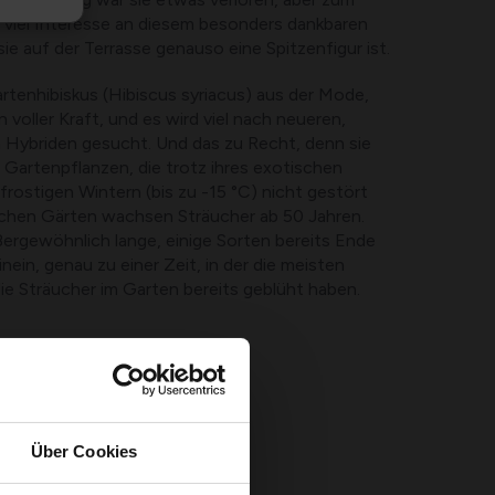
r viel Interesse an diesem besonders dankbaren
e auf der Terrasse genauso eine Spitzenfigur ist.
artenhibiskus (Hibiscus syriacus) aus der Mode,
n voller Kraft, und es wird viel nach neueren,
Hybriden gesucht. Und das zu Recht, denn sie
 Gartenpflanzen, die trotz ihres exotischen
rostigen Wintern (bis zu -15 °C) nicht gestört
ischen Gärten wachsen Sträucher ab 50 Jahren.
ergewöhnlich lange, einige Sorten bereits Ende
inein, genau zu einer Zeit, in der die meisten
die Sträucher im Garten bereits geblüht haben.
Über Cookies