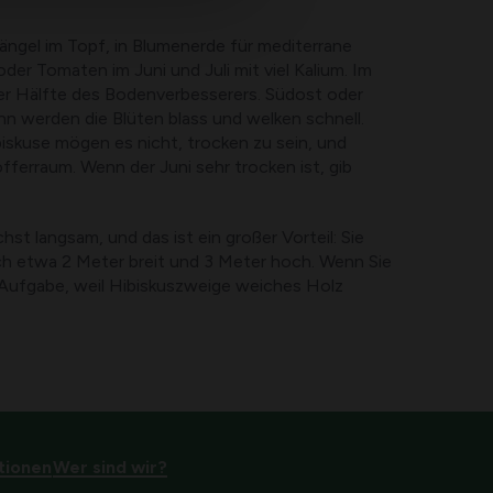
ängel im Topf, in Blumenerde für mediterrane
der Tomaten im Juni und Juli mit viel Kalium. Im
er Hälfte des Bodenverbesserers. Südost oder
nn werden die Blüten blass und welken schnell.
biskuse mögen es nicht, trocken zu sein, und
fferraum. Wenn der Juni sehr trocken ist, gib
st langsam, und das ist ein großer Vorteil: Sie
ch etwa 2 Meter breit und 3 Meter hoch. Wenn Sie
e Aufgabe, weil Hibiskuszweige weiches Holz
tionen
Wer sind wir?