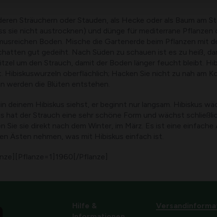
nderen Sträuchern oder Stauden, als Hecke oder als Baum am St
ss sie nicht austrocknen) und dünge für mediterrane Pflanzen o
musreichen Boden. Mische die Gartenerde beim Pflanzen mit d
schatten gut gedeiht. Nach Süden zu schauen ist es zu heiß, da
itzel um den Strauch, damit der Boden länger feucht bleibt. Hi
t. Hibiskuswurzeln oberflächlich; Hacken Sie nicht zu nah am Ko
nn werden die Blüten entstehen.
 deinem Hibiskus siehst, er beginnt nur langsam. Hibiskus wäch
s hat der Strauch eine sehr schöne Form und wächst schließli
n Sie sie direkt nach dem Winter, im März. Es ist eine einfach
en Ästen nehmen, was mit Hibiskus einfach ist.
nze][Pflanze=1]1960[/Pflanze]
Hilfe &
Versandinforma
Informationen