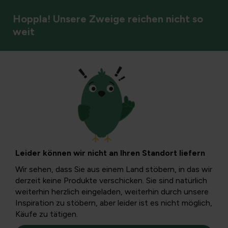
Hoppla! Unsere Zweige reichen nicht so
weit
Rezepte aus unserem eigenen Garten
Gelee herstellen:
Vom Saft zu
Leider können wir nicht an Ihren Standort liefern
Apfelgelee und
Wir sehen, dass Sie aus einem Land stöbern, in das wir
derzeit keine Produkte verschicken. Sie sind natürlich
Pektin
weiterhin herzlich eingeladen, weiterhin durch unsere
Inspiration zu stöbern, aber leider ist es nicht möglich,
Käufe zu tätigen.
Gelee herzustellen ist ein befriedigender Prozess, bei dem