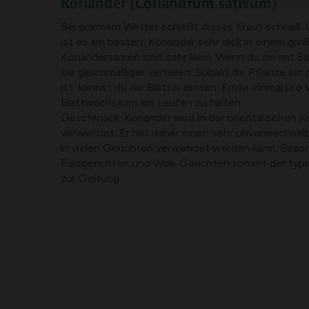
Koriander
(Coriandrum sativum)
Bei warmem Wetter schießt dieses Kraut schnell. 
ist es am besten, Koriander sehr dick in einem gro
Koriandersamen sind sehr klein. Wenn du sie mit S
sie gleichmäßiger verteilen. Sobald die Pflanze ei
ist, kannst du die Blätter ernten. Ernte einmal pr
Blattwachstum am Laufen zu halten.
Geschmack: Koriander wird in der orientalischen K
verwendet. Er hat daher einen sehr unverwechse
in vielen Gerichten verwendet werden kann. Beson
Reisgerichten und Wok-Gerichten kommt der typ
zur Geltung.