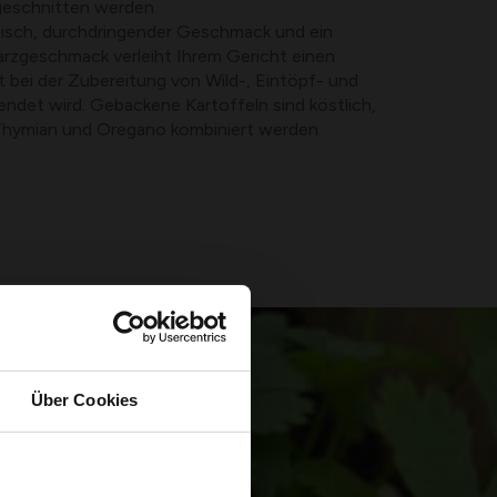
geschnitten werden.
isch, durchdringender Geschmack und ein
arzgeschmack verleiht Ihrem Gericht einen
t bei der Zubereitung von Wild-, Eintöpf- und
ndet wird. Gebackene Kartoffeln sind köstlich,
Thymian und Oregano kombiniert werden.
Über Cookies