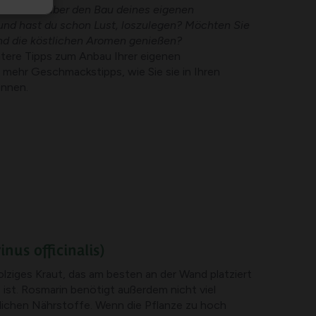
n Artikel über den Bau deines eigenen
und hast du schon Lust, loszulegen? Möchten Sie
nd die köstlichen Aromen genießen?
itere Tipps zum Anbau Ihrer eigenen
mehr Geschmackstipps, wie Sie sie in Ihren
nnen.
nus officinalis)
olziges Kraut, das am besten an der Wand platziert
 ist. Rosmarin benötigt außerdem nicht viel
lichen Nährstoffe. Wenn die Pflanze zu hoch