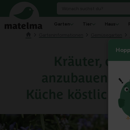
Garten
Tier
Haus
Garteninformationen
Gemüsegarten
Hoppl
Kräuter, die 
anzubauen und
Küche köstlich si