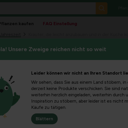
Pflan
Pflanzen kaufen
FAQ Einstellung
Jahreszeit
Kräuter, die leicht anzubauen und in der Küche kös
a! Unsere Zweige reichen nicht so weit
In diesem Artikel geben wir w
leicht
anbauen können, sowie zusät
Kräuterarten in Ihren Geric
 in der
Leider können wir nicht an Ihren Standort li
Wir sehen, dass Sie aus einem Land stöbern, in 
nd (Teil 2)
derzeit keine Produkte verschicken. Sie sind nat
weiterhin herzlich eingeladen, weiterhin durch 
Inspiration zu stöbern, aber leider ist es nicht 
Käufe zu tätigen.
Blättern