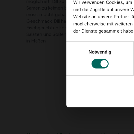
möglich ist, Dill zu bewegen. Es dauert etwa 3 bis
Wir verwenden Cookies, um I
Samen zu keimen beginnen. Dill mag einen sonnige
und die Zugriffe auf unsere 
muss feucht gehalten werden.
Website an unsere Partner fü
Geschmack: Dill hat einen leichten Anisgeschmack
möglicherweise mit weiteren
Fischgerichten kombiniert. Dieses Kraut verleiht a
der Dienste gesammelt habe
Salaten und Soßen einen erfrischenden Geschmac
in Maßen.
Einwilligungsauswahl
Notwendig