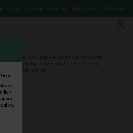
LU - DE
zenleitfaden
Garteninformationen
Hilfe & Kontakt
tlich sind (Teil 2)
eitere Tipps, wie Sie Ihre eigenen Küchenkräuter
zliche Geschmackstipps, wie Sie verschiedene
hten verwenden können.
efern
das wir
ürlich
unsere
möglich,