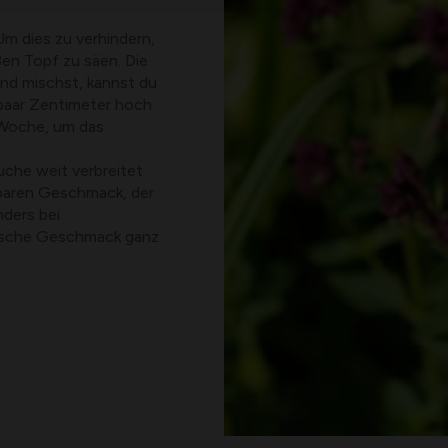
Um dies zu verhindern,
ßen Topf zu säen. Die
and mischst, kannst du
n paar Zentimeter hoch
o Woche, um das
üche weit verbreitet
lbaren Geschmack, der
ders bei
ische Geschmack ganz