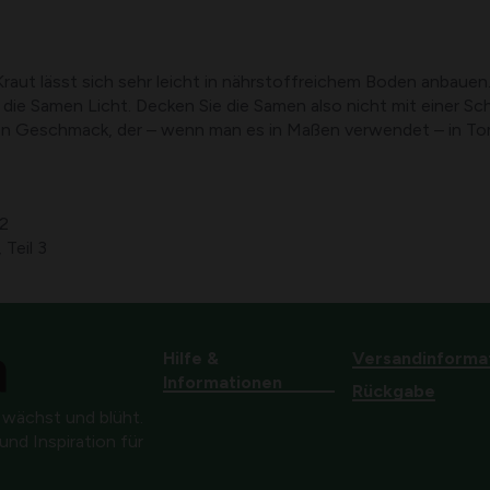
ut lässt sich sehr leicht in nährstoffreichem Boden anbauen. B
ie Samen Licht. Decken Sie die Samen also nicht mit einer Sc
n Geschmack, der – wenn man es in Maßen verwendet – in Toma
 2
 Teil 3
Hilfe &
Versandinforma
Informationen
Rückgabe
 wächst und blüht.
nd Inspiration für