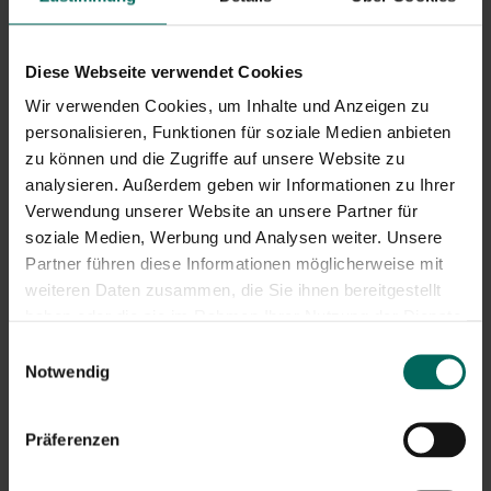
Bekämpfung, um den Geschmack und die Sicherheit
essbarer Kräuter zu gewährleisten. Weitere Tipps:
Diese Webseite verwendet Cookies
Mechanische Entfernung: Direkt betroffene Blätter
entfernen und infizierte Triebe entfernen.
Wir verwenden Cookies, um Inhalte und Anzeigen zu
Wasserstrahl: Ein fester Wasserstrahl zwischen den
personalisieren, Funktionen für soziale Medien anbieten
Blättern spült viele Blattläuse und andere Tiere ab;
zu können und die Zugriffe auf unsere Website zu
Wiederhole das regelmäßig.
analysieren. Außerdem geben wir Informationen zu Ihrer
Neemöl oder milde Seifenlösung: Eine niedrige
Verwendung unserer Website an unsere Partner für
Konzentration von Neemöl oder eine milde
soziale Medien, Werbung und Analysen weiter. Unsere
Seifenlösung kann helfen, Insekten zu kontrollieren;
Partner führen diese Informationen möglicherweise mit
Lass es trocknen und folge der Verpackung.
weiteren Daten zusammen, die Sie ihnen bereitgestellt
Anregende nützliche Insekten: Marienkäfer und
haben oder die sie im Rahmen Ihrer Nutzung der Dienste
Schwebfliegen bekämpfen Blattläuse und andere
gesammelt haben.
Schädlinge; Schaffen Sie einen vielfältigen
Einwilligungsauswahl
Kräutergarten mit Blumen, die diese Konkurrenten
Notwendig
anziehen.
Natürliche Pestizide: Verwenden Sie nur Produkte, die
Präferenzen
für essbare Pflanzen geeignet sind, und befolgen Sie
die Anweisungen sorgfältig.