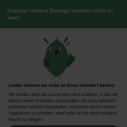
Hoppla! Unsere Zweige reichen nicht so
weit
Gemüse
Spargel zubereiten
Hier finden Sie zwei köstliche Rezepte mit Spargel:
Hähnchen mit Spargel und Spargel auf flämische Art. Wir
Leider können wir nicht an Ihren Standort liefern
erklären Schritt für Schritt, wie man ihn zubereitet.
Wir sehen, dass Sie aus einem Land stöbern, in das wir
derzeit keine Produkte verschicken. Sie sind natürlich
weiterhin herzlich eingeladen, weiterhin durch unsere
Inspiration zu stöbern, aber leider ist es nicht möglich,
Käufe zu tätigen.