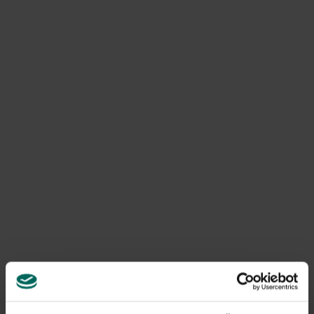
Huhn mit Spargel
Zutaten für 4 Personen
2 in Streifen geschnittene Hähnchenbrust
24 Spargel
3 Esslöffel Olivenöl
250 g geschnittene Pilze
2 gekochte Eier
2 Teelöffel fein gehackte Petersilie
4 Scheiben Meesterlyck roher Schinken
1 Esslöffel fein gehackter Schnittlauch
Schwarzer gemahlener Pfeffer
Meersalz
Gewürzmischung mit Meersalz (italienisch)