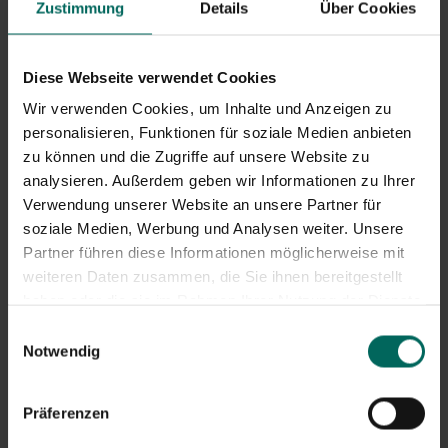
Zustimmung
Details
Über Cookies
Verfahren
Brechen Sie den Fuß des Spargels ab, schälen Sie ihn und
Diese Webseite verwendet Cookies
lassen Sie ihn 5 Minuten mit oben oben Oberfläche
Wir verwenden Cookies, um Inhalte und Anzeigen zu
garen. Erhitze das Öl im Wok und brate das Hähnchen 5
personalisieren, Funktionen für soziale Medien anbieten
Minuten lang an. Füge die Pilze hinzu und koche sie 5
zu können und die Zugriffe auf unsere Website zu
Minuten. Den Spargel hinzufügen und weitere 2 Minuten
analysieren. Außerdem geben wir Informationen zu Ihrer
anbraten. Würze mit Pfeffer, Meersalz und italienischer
Gewürzmischung. Zerdrücken Sie die gekochten Eier und
Verwendung unserer Website an unsere Partner für
geben Sie sie zusammen mit der Petersilie in den Wok. Auf
soziale Medien, Werbung und Analysen weiter. Unsere
den Tellern arrangieren und mit Schnittlauch sowie
Partner führen diese Informationen möglicherweise mit
Schinkenstreifen und altem Käse nach Geschmack
weiteren Daten zusammen, die Sie ihnen bereitgestellt
abschließen.
haben oder die sie im Rahmen Ihrer Nutzung der Dienste
gesammelt haben.
Einwilligungsauswahl
Trinkgeld
Du kannst Huhn durch Kaninchen
Notwendig
ersetzen.
Präferenzen