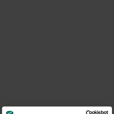
Rote Bete-Marmelade:
Pro kg im Ofen gebackene Rote benötigt man: