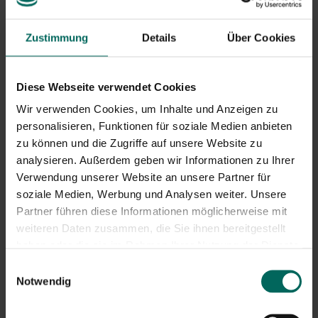
1 Zitronenschale
Zustimmung
Details
Über Cookies
1 Vanilleschote
500 g Zucker
1 Bierglas Wasser (Lagerglas)
Diese Webseite verwendet Cookies
Die Rote Bete abspülen, schälen und pürieren. So hat es
Wir verwenden Cookies, um Inhalte und Anzeigen zu
meine Großmutter gemacht . Nach dem Abspülen lege
personalisieren, Funktionen für soziale Medien anbieten
ich Rote Bete in eine Schüssel und steche sie komplett
zu können und die Zugriffe auf unsere Website zu
mit meinem Kartoffelmesser durch.
analysieren. Außerdem geben wir Informationen zu Ihrer
Ich nehme immer sehr junge Exemplare, die noch sehr
Verwendung unserer Website an unsere Partner für
empfindlich sind. Dann kommen sie für 10 Minuten in die
soziale Medien, Werbung und Analysen weiter. Unsere
Mikrowelle. Das Schälen ist dann sehr einfach, und ich
Partner führen diese Informationen möglicherweise mit
denke, die Rote Bete haben keinen gemahlenen
weiteren Daten zusammen, die Sie ihnen bereitgestellt
Geschmack mehr.
haben oder die sie im Rahmen Ihrer Nutzung der Dienste
gesammelt haben.
Einwilligungsauswahl
Schneiden Sie die Zitronenschale in sehr feine Streifen
Notwendig
und geben Sie sie zum Zucker.
Füge das Wasser und die Vanilleschote hinzu (ich gebe