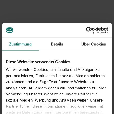
braunen Verfärbungen der Beeren führen. Schatten,
Blattausdünnung und bessere Luftzirkulation verringern
dieses Risiko.
Krankheiten und Schädlinge
Peronospora und Mehltau können Früchte befallen und
zu Schrumpfen führen. Botrytis cinerea kann zu grauem
Zustimmung
Details
Über Cookies
Schimmel und geschwächten Beeren in reifen Früchten
führen. Zeitnahe Beobachtung, luftiger Anbau und
konformer Einsatz von Fungiziden gemäß den IPM-
Diese Webseite verwendet Cookies
Prinzipien verringern das Verlustrisiko.
Wir verwenden Cookies, um Inhalte und Anzeigen zu
Nährstoffmängel und
personalisieren, Funktionen für soziale Medien anbieten
zu können und die Zugriffe auf unsere Website zu
Bodenbedingungen
analysieren. Außerdem geben wir Informationen zu Ihrer
Mangel an Kalium und Phosphor kann die Reifung
Verwendung unserer Website an unsere Partner für
hemmen und zu weniger festen Früchten führen. Ein
soziale Medien, Werbung und Analysen weiter. Unsere
Bodentest und gezielte Düngung tragen dazu bei, eine
Partner führen diese Informationen möglicherweise mit
ausgewogene Entwicklung von Büscheln und Beeren zu
weiteren Daten zusammen, die Sie ihnen bereitgestellt