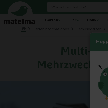
Garten
Tier
Haus
Garteninformationen
Gemüsegarten
Hoppl
Multi-Ra
Mehrzweckwe