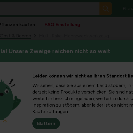
Pflan
Pflanzen kaufen
FAQ Einstellung
Obst & Beeren
Multi-Rake-Mehrzweckwerkzeug
a! Unsere Zweige reichen nicht so weit
Golden Gark harkt, siebt, sc
ke-
ausgrabt, Nüsse harkt,... Mi
rkzeug
Leider können wir nicht an Ihren Standort li
Wir sehen, dass Sie aus einem Land stöbern, in 
derzeit keine Produkte verschicken. Sie sind nat
weiterhin herzlich eingeladen, weiterhin durch 
Inspiration zu stöbern, aber leider ist es nicht 
Käufe zu tätigen.
Blättern