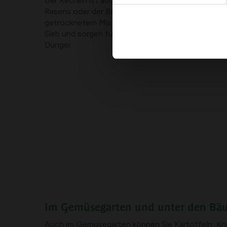
Der Rechen ist auch ein hervorragendes Werkzeu
Rasens oder der Beete, besonders beim Verteile
getrocknetem Mist. Die eng beieinanderliegenden 
Sieb und sorgen für eine genaue und gleichmäßige
Dünger.
Im Gemüsegarten und unter den B
Auch im Gemüsegarten können Sie Kartoffeln, Kno