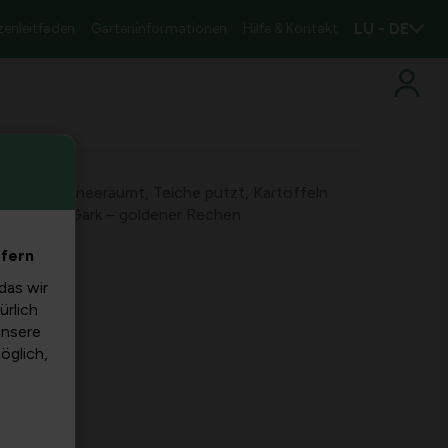
LU - DE
zenleitfaden
Garteninformationen
Hilfe & Kontakt
haufelt, schneeräumt, Teiche putzt, Kartoffeln
t goldenem Gark – goldener Rechen
efern
das wir
ürlich
unsere
möglich,