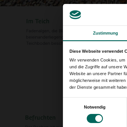
Im Teich
Fadenalgen, die Blätter und Pflanzenreste eingebl
Zustimmung
beieinanderliegenden Zähnen kann man es sehr leic
Teichboden beschädigen.
Diese Webseite verwendet 
Wir verwenden Cookies, um I
und die Zugriffe auf unsere 
Website an unsere Partner fü
möglicherweise mit weiteren
der Dienste gesammelt habe
Einwilligungsauswahl
Notwendig
Befruchten