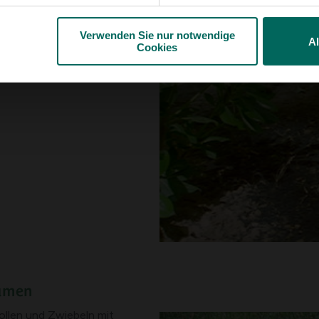
g zum Düngen des
n von Kompost oder
Zinken wirken wie ein
Verwenden Sie nur notwendige
A
 Verteilung der
Cookies
äumen
llen und Zwiebeln mit