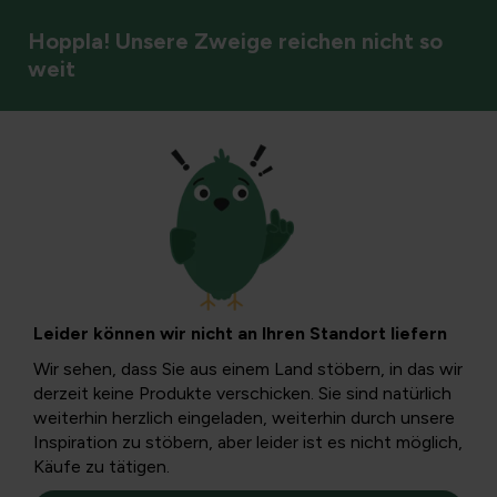
Hoppla! Unsere Zweige reichen nicht so
weit
Rasenpflege
Wie verwandelt
man seinen Rasen
Leider können wir nicht an Ihren Standort liefern
in eine
Wir sehen, dass Sie aus einem Land stöbern, in das wir
derzeit keine Produkte verschicken. Sie sind natürlich
Blumenwiese?
weiterhin herzlich eingeladen, weiterhin durch unsere
Inspiration zu stöbern, aber leider ist es nicht möglich,
Käufe zu tätigen.
Für Naturliebhaber ist ein Naturrasen ein absolutes Muss.