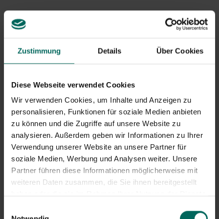
Zustimmung
Details
Über Cookies
Diese Webseite verwendet Cookies
Wir verwenden Cookies, um Inhalte und Anzeigen zu
personalisieren, Funktionen für soziale Medien anbieten
zu können und die Zugriffe auf unsere Website zu
analysieren. Außerdem geben wir Informationen zu Ihrer
Verwendung unserer Website an unsere Partner für
Weniger Mähen
soziale Medien, Werbung und Analysen weiter. Unsere
Wenn Sie mit einem traditionellen, gedüngten Rasen auf
Partner führen diese Informationen möglicherweise mit
nährstoffreichem Boden beginnen, ist es
zunächst
weiteren Daten zusammen, die Sie ihnen bereitgestellt
notwendig, regelmäßig zu mähen
. Wie oft dies
haben oder die sie im Rahmen Ihrer Nutzung der Dienste
gemacht werden sollte, hängt von Faktoren wie
gesammelt haben.
Einwilligungsauswahl
Bodenqualität, Nährstoffreichtum und
Notwendig