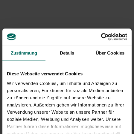
Entfernen Sie abgestorbene oder stark betroffene
Äste; Desinfizieren Sie die Gartenwerkzeuge.
Verbessern Sie die Entwässerung und verhindern Sie
Wasserstagnation; Croissure und Bodenverdichtung
können die Symptome verschlimmern.
In vielen Fällen ist die Reparatur nicht einfach; Es ist
ratsam, die betroffenen Teile zu entfernen und beim
Pflanzen resistente Optionen oder Alternativen zu
Zustimmung
Details
Über Cookies
wählen.
Spinnmilben und andere Schädlinge
Diese Webseite verwendet Cookies
Symptome: weißliche Spinnenseide, subkutane Schäden
Wir verwenden Cookies, um Inhalte und Anzeigen zu
und Gelbfärbung der Blätter. Spinnmilben kommen
personalisieren, Funktionen für soziale Medien anbieten
hauptsächlich unter heißen, trockenen Bedingungen
zu können und die Zugriffe auf unsere Website zu
oder unter Stress der Pflanzen vor.
analysieren. Außerdem geben wir Informationen zu Ihrer
Was kannst du tun?
Verwendung unserer Website an unsere Partner für
Untersuchen Sie die Unterseite der Klinge; Pestizide
soziale Medien, Werbung und Analysen weiter. Unsere
mit Aufmerksamkeit für die Aufnahme der Unterseite
Partner führen diese Informationen möglicherweise mit
können notwendig sein, aber verwenden Sie sie mit
weiteren Daten zusammen, die Sie ihnen bereitgestellt