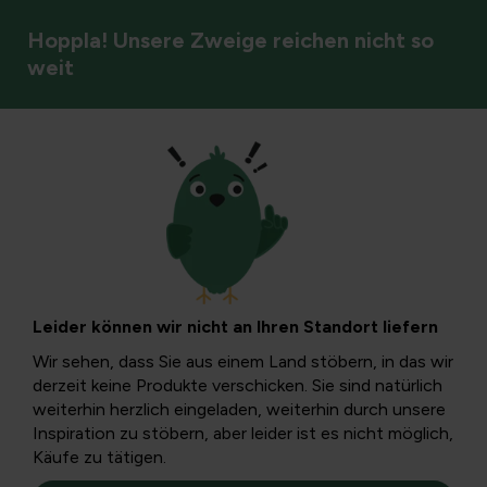
Hoppla! Unsere Zweige reichen nicht so
weit
Bewässerung und Dürre
Hitzewelle steht
bevor: Tipps für
Leider können wir nicht an Ihren Standort liefern
den Garten
Wir sehen, dass Sie aus einem Land stöbern, in das wir
derzeit keine Produkte verschicken. Sie sind natürlich
weiterhin herzlich eingeladen, weiterhin durch unsere
Genau wie wir leiden auch die Pflanzen unter der Hitze.
Inspiration zu stöbern, aber leider ist es nicht möglich,
Vermeiden Sie Austrocknung und bieten Sie ausreichend
Käufe zu tätigen.
Schatten, denn Pflanzen können auch in voller Sonne