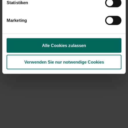
Statistiken
Pflanzen, bewegliche Pflanzkübel... Ein wenig Sonne am
Morgen oder Abend schadet nicht, besonders
vermeiden Sie die Nachmittagssonne, wenn die Sonne
Marketing
am höchsten und wärmsten steht. Da die Erde in den
Töpfen schnell verdunstet, kannst du täglich Wasser
geben. Setzen Sie sie außerdem zusammen, um eine
schnelle Verdunstung zu verhindern. Das Bedecken der
Alle Cookies zulassen
Erde mit Baumrinde oder Kies kann ebenfalls helfen, ein
schnelles Austrocknen zu verhindern.
Verwenden Sie nur notwendige Cookies
Tipp: Wählen
Sie beim Kauf von Blumentöpfen helle
Farben. Diese erhitzen sich langsamer.
Eine andere Art des Abdeckens ist das Mulchen. Der
Boden ist mit einer natürlichen Bodenschicht wie
Kompost, Gras, Pflanzenresten, Blättern, Stroh usw.
bedeckt. Diese Gartenrückstände enthalten auch
wertvolle Nährstoffe, mit denen das Bodenleben den
Boden wieder belüftet. So werden Wasser und
Nährstoffe noch besser aufgenommen. Seien Sie