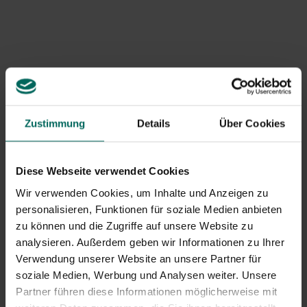
Zustimmung
Details
Über Cookies
Wooden playhouse
TIANA Holzspielhaus
Jazz - 242 x 143 x H 16
mit Picknicktisch - 221
x 130 x 162 cm
559,
-
499,
-
Diese Webseite verwendet Cookies
Lieferzeit: ca. 2-4
Lieferzeit: ca. 2-4
Wir verwenden Cookies, um Inhalte und Anzeigen zu
Wochen
Wochen
personalisieren, Funktionen für soziale Medien anbieten
zu können und die Zugriffe auf unsere Website zu
analysieren. Außerdem geben wir Informationen zu Ihrer
Verwendung unserer Website an unsere Partner für
soziale Medien, Werbung und Analysen weiter. Unsere
Partner führen diese Informationen möglicherweise mit