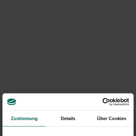
Baldellia
Berula erecta
ranunculoides
Bletilla striata f.
Bolboschoenus
gebina variegated
maritimus
Zustimmung
Details
Über Cookies