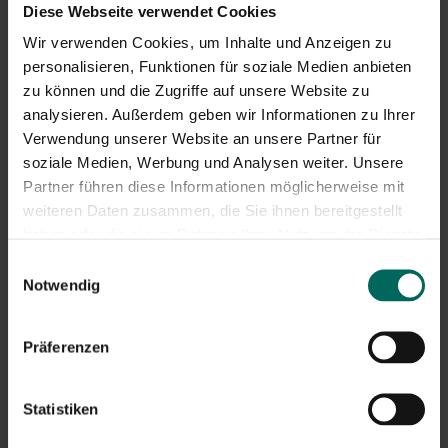
Diese Webseite verwendet Cookies
Wir verwenden Cookies, um Inhalte und Anzeigen zu
personalisieren, Funktionen für soziale Medien anbieten
zu können und die Zugriffe auf unsere Website zu
analysieren. Außerdem geben wir Informationen zu Ihrer
Boykinia major
Butomus umbellatus
Verwendung unserer Website an unsere Partner für
soziale Medien, Werbung und Analysen weiter. Unsere
Partner führen diese Informationen möglicherweise mit
weiteren Daten zusammen, die Sie ihnen bereitgestellt
haben oder die sie im Rahmen Ihrer Nutzung der Dienste
gesammelt haben.
Einwilligungsauswahl
Notwendig
Präferenzen
Calla palustris
Callitriche palustris
Statistiken