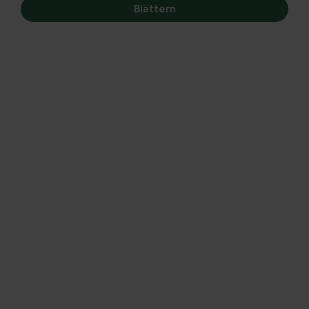
Blättern
'Weihenstephan'
Acorus calamus
Acorus calamus
'Argenteostriatus'