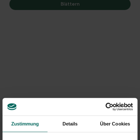
Blättern
Outdoor-Schuh- und
Stiefelhalter mit
Stiefelhalter
Zieher und Schaber
99,
49,
99
99
Esschert Design,
Esschert Design
Schuhschaber Dackel,
Schuh- und
Gusseisen
Stiefelschaber
20,
18,
45
59
Zustimmung
Details
Über Cookies