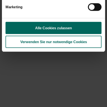
Marketing
8 - 8 Ergebnis(e) gezeigt
Zurück nach oben
Alle Cookies zulassen
Stiefelhalter und Schaber für einen
Verwenden Sie nur notwendige Cookies
sauberen und trockenen Eingang
Vermeiden Sie Schlamm und nasse Böden
in Ihrem
Zuhause
mit unseren
funktionalen
Stiefelträgern
und
Schabern
. Ideal für den Einsatz an
der Haustür, dem Schuppen oder dem Hintereingang –
so lagert man nasse Stiefel und die Sohlen leicht sauber.
Unsere robusten Regale und praktische Schaber sorgen
für einen organisierten Eingang und weniger
Reinigungsarbeiten. Sehen Sie sich das Angebot an
und
bestellen Sie ganz einfach online bei Tuinadvies
.