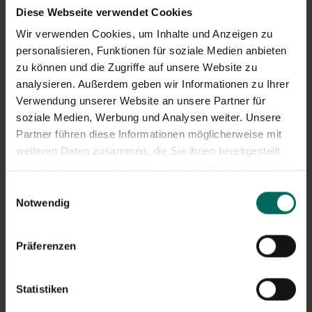
Diese Webseite verwendet Cookies
Wir verwenden Cookies, um Inhalte und Anzeigen zu
personalisieren, Funktionen für soziale Medien anbieten
zu können und die Zugriffe auf unsere Website zu
Esschert Design
Stiefelwagenheber in
Stiefelzieher –
Holz
analysieren. Außerdem geben wir Informationen zu Ihrer
Stiefelheber
Verwendung unserer Website an unsere Partner für
12,
11,
08
15
soziale Medien, Werbung und Analysen weiter. Unsere
Partner führen diese Informationen möglicherweise mit
weiteren Daten zusammen, die Sie ihnen bereitgestellt
haben oder die sie im Rahmen Ihrer Nutzung der Dienste
gesammelt haben.
Einwilligungsauswahl
Notwendig
Präferenzen
Esschert Design
Schuhstapelbox – L
Stiefeljack aus
3,
50
Gusseisen – Käfer
9,
29
Statistiken