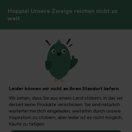
Hoppla! Unsere Zweige reichen nicht so
weit
Vögel
Welche exotischen
Pflanzen wachsen
Leider können wir nicht an Ihren Standort liefern
in unserem Land?
Wir sehen, dass Sie aus einem Land stöbern, in das wir
derzeit keine Produkte verschicken. Sie sind natürlich
weiterhin herzlich eingeladen, weiterhin durch unsere
Die meisten exotischen Arten eignen sich für den Garten.
Inspiration zu stöbern, aber leider ist es nicht möglich,
Welche mediterranen Pflanzen sind winterhart? Und
Käufe zu tätigen.
welche Blumenerde und welcher Ort sind am