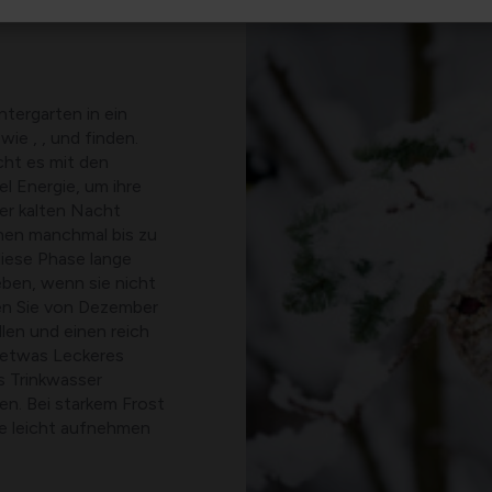
tergarten in ein
ie , , und finden.
ht es mit den
l Energie, um ihre
er kalten Nacht
hen manchmal bis zu
diese Phase lange
eben, wenn sie nicht
ten Sie von Dezember
ellen und einen reich
t etwas Leckeres
s Trinkwasser
den. Bei starkem Frost
sie leicht aufnehmen