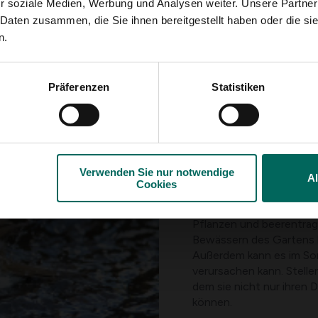
r soziale Medien, Werbung und Analysen weiter. Unsere Partner
 Daten zusammen, die Sie ihnen bereitgestellt haben oder die s
n.
Präferenzen
Statistiken
SOMMER: proteinr
Verwenden Sie nur notwendige
Vögel suchen im Sommer
A
Cookies
die Proteine, die sie d
wärmeres Gefieder haben
Pflanzen und beerentrag
Bewässern des Gartens h
Außerdem kann es im So
verursachen kann. Stelle
dem sie nicht nur ihren 
können.