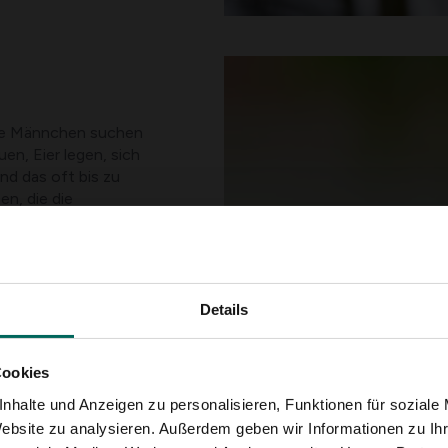
 Die Männchen suchen
en, Eier legen, sich
nd das oft bis zu
en, die die
ie Oberfläche zurück.
uchen, daher ist es
bieten. Damit viele
Vögel, können Sie
Sie Blumen, die
Details
eeren tragen. Denn
s einen weiteren
Cookies
plötzlich weniger
ästen spart den
nhalte und Anzeigen zu personalisieren, Funktionen für soziale
u kannst die
Website zu analysieren. Außerdem geben wir Informationen zu I
Kalzium und Proteine