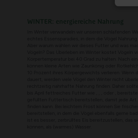
WINTER: energiereiche Nahrung
Im Winter verwandeln wir unseren schlafenden Win
echtes Essensparadies, in dem die Vögel Nahrung w
Aber warum wählen wir dieses Futter und was mac
Vögeln? Das Überleben im Winter kostet Vögeln vie
Körpertemperatur bei 40 Grad zu halten. Nach ein
können kleine Arten wie Zaunkönig oder Rotkehlc
10 Prozent ihres Körpergewichts verlieren. Wenn 
dauert, werden viele Vögel den Winter nicht überl
rechtzeitig nahrhafte Nahrung finden. Daher soll
bis April fettreiches Futter wie , , , oder , bereitst
gefüllten Futtertisch bereitstellen, damit jede Ar
finden kann. Bei leichtem Frost können Sie frische
bereitstellen, in dem die Vögel ebenfalls gerne ba
ist es besser, zerbrülltes Eis bereitzustellen, das 
können, als (warmes) Wasser.