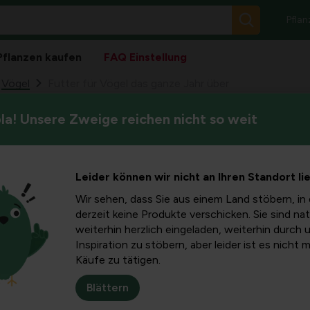
Pflan
Pflanzen kaufen
FAQ Einstellung
Vögel
Futter für Vögel das ganze Jahr über
a! Unsere Zweige reichen nicht so weit
Im Winter helfen wir den Gar
 das ganze
Doch sie brauchen nicht nur 
er
Leider können wir nicht an Ihren Standort li
Wir sehen, dass Sie aus einem Land stöbern, in 
derzeit keine Produkte verschicken. Sie sind nat
weiterhin herzlich eingeladen, weiterhin durch 
der Nahrungssuche. Alle Insekten überwintern unter der Erde u
Inspiration zu stöbern, aber leider ist es nicht 
verbrauchen das ganze Jahr über viel Energie: im Winter, um wa
Käufe zu tätigen.
ihre Reserven für den kommenden Winter auf. Zusätzliche Fütt
Blättern