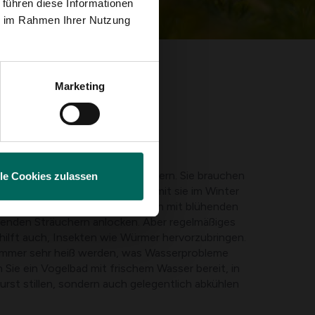
 führen diese Informationen
ie im Rahmen Ihrer Nutzung
Marketing
eiche Lebensmittel
 auch nach Insekten und Würmern. Sie brauchen
lle Cookies zulassen
araus bekommen, zum Häuden, damit sie im Winter
. Auch hier können Sie Insekten mit blühenden
enden Sträuchern anlocken. Aber regelmäßiges
ilft auch, Insekten wie Würmer hervorzubringen.
mmer sehr heiß werden, was Wasserprobleme
n Sie ein Vogelbad mit frischem Wasser bereit, in
Durst stillen, sondern auch gelegentlich abkühlen