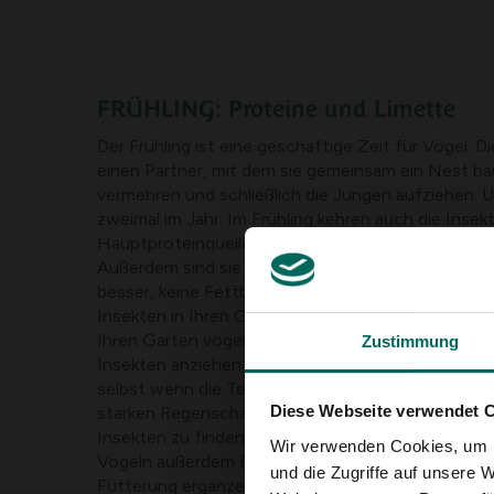
FRÜHLING: Proteine und Limette
Der Frühling ist eine geschäftige Zeit für Vögel.
einen Partner, mit dem sie gemeinsam ein Nest bau
vermehren und schließlich die Jungen aufziehen. U
zweimal im Jahr. Im Frühling kehren auch die Insekt
Hauptproteinquelle für Vögel und Junge sind, an d
Außerdem sind sie voller Kalzium, das sie jetzt bra
besser, keine Fettbällchen und Erdnüsse mehr anzu
Insekten in Ihren Garten kommen und damit viele 
Ihren Garten vogelfreundlich gestalten. Pflanzen 
Zustimmung
Insekten anziehen, oder wählen Sie Büsche, die B
selbst wenn die Temperatur wieder steigt, kann e
Diese Webseite verwendet 
starken Regenschauer geben, was bedeutet, dass 
Insekten zu finden sind. Das Aufhängen von Nistk
Wir verwenden Cookies, um I
Vögeln außerdem Energie und hält sie im Garten. D
und die Zugriffe auf unsere 
Fütterung ergänzen, indem du Nahrung gibst, die 