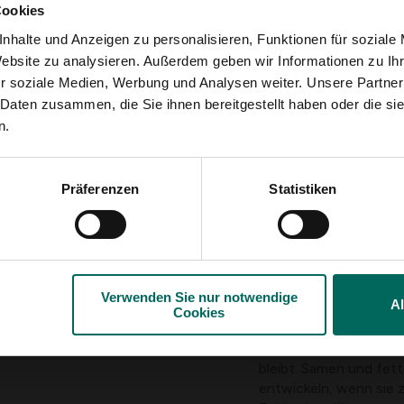
Cookies
zugen es, das Futter
m Baumstamm befestigt
nhalte und Anzeigen zu personalisieren, Funktionen für soziale
Website zu analysieren. Außerdem geben wir Informationen zu I
 Spatzen
fressen eine
r soziale Medien, Werbung und Analysen weiter. Unsere Partner
, ungesalzene
 Daten zusammen, die Sie ihnen bereitgestellt haben oder die s
Futtertisch oder aus
n.
ge
werden
wie Mehlwürmern
Präferenzen
Statistiken
m Boden oder vom
Verwenden Sie nur notwendige
A
Cookies
Wie füttert man 
Füttere jeden Tag
in 
bleibt. Samen und fe
entwickeln, wenn sie 