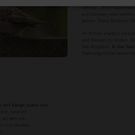
Vögel, dass sie sich im W
können. Jetzt haben sie 
aufzubauen, was unerläss
gehen. Diese Reserve hil
Im frühen Herbst, beson
und Beeren zu finden. Ab
das Angebot.
In der Na
Nahrungsmittel besonde
nd
Art hängt stark von
risch, sowohl
s, an dem es
en vom Boden,
n.