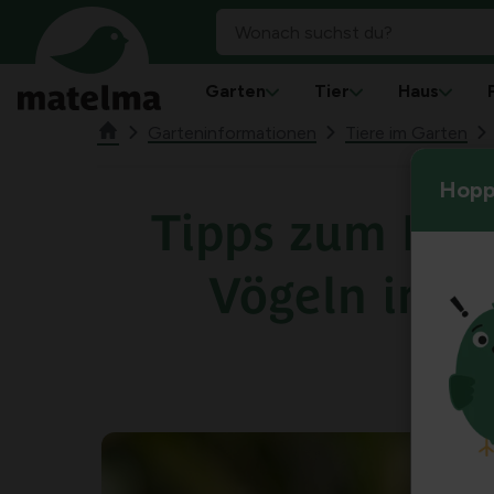
Garten
Tier
Haus
Garteninformationen
Tiere im Garten
Hoppl
Tipps zum Füt
Vögeln im G