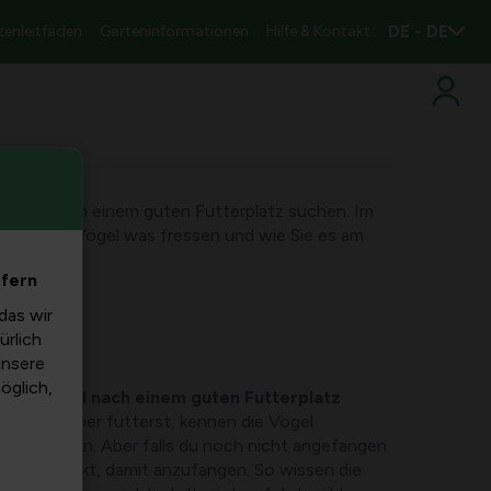
DE - DE
zenleitfaden
Garteninformationen
Hilfe & Kontakt
er Vögel nach einem guten Futterplatz suchen. Im
ie, welche Vögel was fressen und wie Sie es am
efern
das wir
ürlich
unsere
möglich,
in der
Vögel nach einem guten Futterplatz
nze Jahr über fütterst, kennen die Vögel
inen Garten. Aber falls du noch nicht angefangen
ekte Zeitpunkt, damit anzufangen. So wissen die