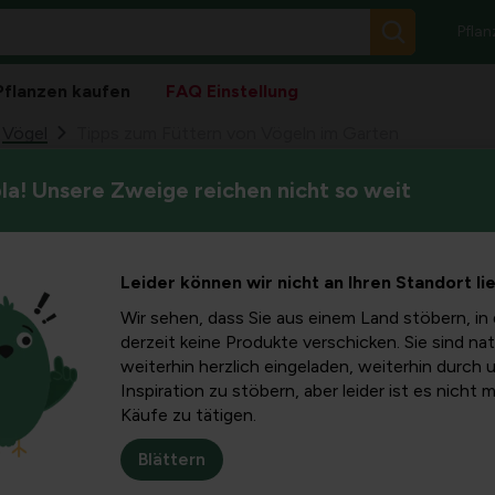
Pflan
Pflanzen kaufen
FAQ Einstellung
Vögel
Tipps zum Füttern von Vögeln im Garten
a! Unsere Zweige reichen nicht so weit
Es ist Herbst, die Zeit, in d
tern von
folgenden Artikel erfahren S
besten anbieten.
arten
Leider können wir nicht an Ihren Standort li
Wir sehen, dass Sie aus einem Land stöbern, in 
derzeit keine Produkte verschicken. Sie sind nat
weiterhin herzlich eingeladen, weiterhin durch 
Inspiration zu stöbern, aber leider ist es nicht 
Es ist
Herbst
, die Zeit, 
Käufe zu tätigen.
suchen
. Wenn du das ga
wahrscheinlich schon de
Blättern
hast, ist jetzt der perf