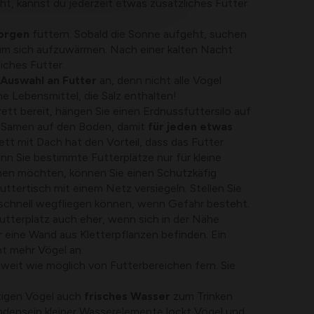
ht, kannst du jederzeit etwas zusätzliches Futter
orgen
füttern. Sobald die Sonne aufgeht, suchen
um sich aufzuwärmen. Nach einer kalten Nacht
iches Futter.
Auswahl an Futter
an, denn nicht alle Vögel
ine Lebensmittel, die Salz enthalten!
brett bereit, hängen Sie einen Erdnussfuttersilo auf
e Samen auf den Boden, damit
für jeden etwas
rett mit Dach hat den Vorteil, dass das Futter
Wenn Sie bestimmte Futterplätze nur für kleine
hen möchten, können Sie einen Schutzkäfig
ttertisch mit einem Netz versiegeln. Stellen Sie
l schnell wegfliegen können, wenn Gefahr besteht.
tterplatz auch eher, wenn sich in der Nähe
 eine Wand aus Kletterpflanzen befinden. Ein
ht mehr Vögel an.
weit wie möglich von Futterbereichen fern. Sie
igen Vögel auch
frisches Wasser
zum Trinken
densein kleiner Wasserelemente lockt Vögel und