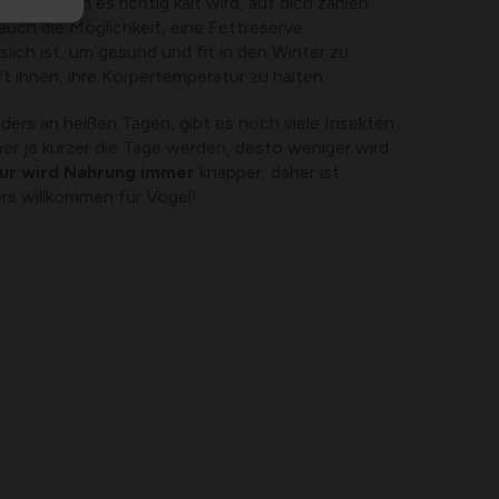
inter, wenn es richtig kalt wird, auf dich zählen
auch die Möglichkeit, eine Fettreserve
lich ist, um gesund und fit in den Winter zu
ft ihnen, ihre Körpertemperatur zu halten.
ders an heißen Tagen, gibt es noch viele Insekten
er je kürzer die Tage werden, desto weniger wird
tur wird Nahrung immer
knapper, daher ist
rs willkommen für Vögel!