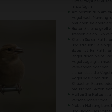
Futter tagsüber ausge
hinzufügen.
Am besten früh
am M
Vögel nach Nahrung, 
brauchen sie energiere
Bieten Sie eine
große 
fressen gleich. Gib ke
Stellen Sie ein Futter
und streuen Sie einig
dabei ist
. Ein Futterb
länger frisch bleibt. 
Vögel zugänglich mac
verwenden oder den Fu
sicher, dass die Vöge
Vögel besuchen den Fu
Sträucher, Bäume oder
natürlicher Garten zie
Halten Sie Katzen
so 
verscheuchen Vögel.
Neben Nahrung benöt
und Baden. Das Vorhan