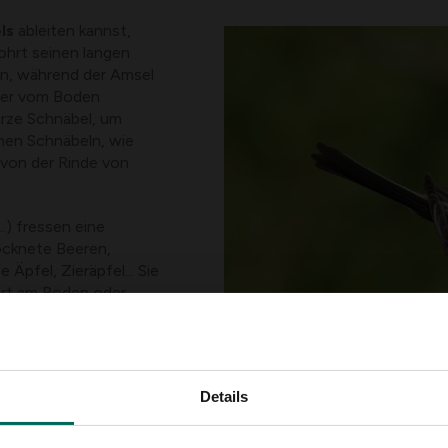
els
ableiten kannst,
ohrt seinen langen
en, während der Amsel
mer vom Boden
urze Schnäbel, um
nen Schnäbeln, wie
 von der Rinde von
..) fressen eine
ocknete Beeren,
Äpfel, Zieräpfel... Sie
rt am Boden oder
 alle möglichen
kosnüsse und
umenkerne und
Details
rsilo nehmen oder vom
ngesalzene Erdnüsse,