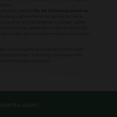
Garten.
 Jahr über, passen
Sie die Fütterung jedoch an
 Frühling und Sommer ist es am besten, keine
nussbutter und Fettbällchen zu geben. Samen,
d Mehlwürmer geben den Vögeln in dieser Zeit
 ganze Jahr über zu füttern macht Ihren Garten
en Sie eine große Auswahl an Futtermitteln,
Vogelhäuschen, Futtersilos und vieles mehr.
derten Freunden zu helfen!
tionen
Wer sind wir?