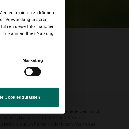
 Medien anbieten zu können
hrer Verwendung unserer
 führen diese Informationen
ie im Rahmen Ihrer Nutzung
Marketing
lle Cookies zulassen
am besten?
kleinen Mengen
, damit das Essen jederzeit frisch
tte Snacks können schimmeln und Keime
zu lange draußen hängen oder liegen. Wenn das