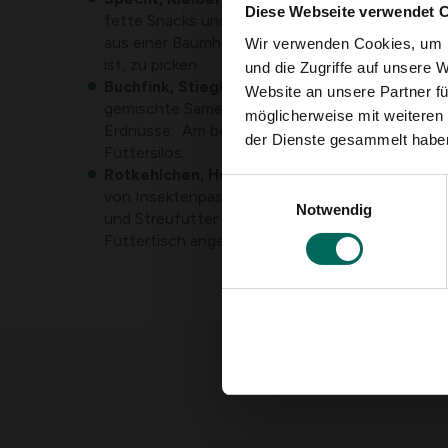
Diese Webseite verwendet 
fette Snacks und Sonnenblumenkerne. Sie bevor
aus einer Baumhöhle oder Futter, das an eine
Wir verwenden Cookies, um I
ist, zu picken.
und die Zugriffe auf unsere 
Buchfink, Stieglitz, Grünfink, Sperlinge und
Website an unsere Partner fü
gemischte Samenmischung, Sonnenblumenkerne
möglicherweise mit weiteren
Erdnüsse; Am besten am Boden, aber auch vom 
der Dienste gesammelt habe
Futtersilos.
Rotkehlchen, Heckensperling und Zaunköni
Einwilligungsauswahl
von Insektenpastete, getrockneten Insekten 
Notwendig
und Streufutter an einem geschützten Platz a
Futtertisch angezogen.