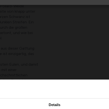
el, die tagsüber in
Pollard-Weide
weite von knapp unter
urzen Schwanz ist
dunklen Streifen. Ein
durch die großen
etont, und wie bei
l.
 aus dieser Gattung
 ist einzigartig, das
sten Eulen, und damit
e mit einer
rchschnittlichen
tliches Gewicht von
annweite und das
htigen Räuber. Seine
em Federmantel
ich beide
Details
der unterscheiden.