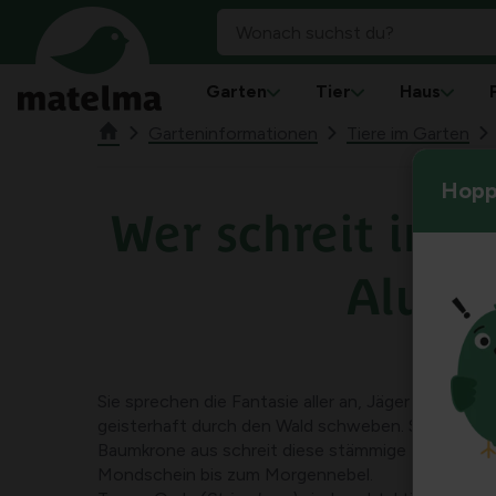
Garten
Tier
Haus
Garteninformationen
Tiere im Garten
Hoppl
Wer schreit im W
Aluco
Sie sprechen die Fantasie aller an, Jäger der Nacht,
geisterhaft durch den Wald schweben. Sie treiben l
Baumkrone aus schreit diese stämmige Eulenart
Mondschein bis zum Morgennebel.