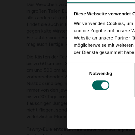
Das Weibchen wird immer größer und schwerer. D
in großen Teilen Europas, Asiens und Nordafrikas vo
Diese Webseite verwendet 
alles andere als gefährdet. Sie mögen besonders 
Wir verwenden Cookies, um I
findet sie auch in Mischwäldern. Diese Standvögel
und die Zugriffe auf unsere 
gegen kalte Winter.
Er sucht seinen Brutplatz in hohlen Bäumen, aber 
Website an unsere Partner fü
mag auch fertige Nistkästen.
möglicherweise mit weiteren
der Dienste gesammelt habe
Die Kästen der Tawny-Eule haben eine große Ein
bis zu 60 cm tief. Sie werden üblicherweise in ei
Einwilligungsauswahl
cm und 500 cm aufgehängt, mit einem freien Zug
Notwendig
vorherrschenden Wind- und Regenrichtung. Das W
Nistbox und beginnt früh im Frühling zu brüten, na
immer von den jeweiligen Wetterbedingungen ab. D
bis zu 30 Tage ausgebrütet. Nach vier bis fünf Wo
flauschigen Jungen das Nest. Die sogenannten '
nicht fliegen, sondern flattern und klettern durch
verletzlicher Moment für viele junge Tiere.
Tawny-Eule entdeckt ihre Beute vom Schlafplatz a