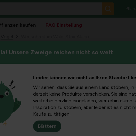
Pflan
Pflanzen kaufen
FAQ Einstellung
Vögel
Wer schreit im Wald: Strix Aluco
a! Unsere Zweige reichen nicht so weit
Tawny Owls (Strix aluco) sind
ald: Strix
hohen Baumwipfel oder in ei
Sie sich die Eulenarten an
Leider können wir nicht an Ihren Standort li
Wir sehen, dass Sie aus einem Land stöbern, in 
derzeit keine Produkte verschicken. Sie sind nat
weiterhin herzlich eingeladen, weiterhin durch 
Inspiration zu stöbern, aber leider ist es nicht 
 die ziemlich
Käufe zu tätigen.
autlos, aber von einer
 – oeoeoe-oehoe – vom
Blättern