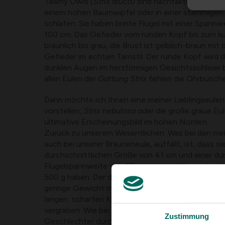
Tawny Owls
(Strix aluco)
sind nachtaktive Greifvög
einem hohen Baumwipfel oder in einer stämmigen 
schlafen. Sie haben breite Flügel mit einer Spann
100 cm. Das Gefieder vom runden Kopf bis zum k
bräunlich bis grau, die Brust ist gelblich-braun mit 
Gefieder im echten Tarnstil. Der runde Kopf wird 
dunklen Augen im herzförmigen Gesichtsschleier b
allen Eulen der
Gattung Strix
fehlen die Ohrbüsche
Dann möchte ich Ihnen eine meiner Lieblingseulen
vorstellen,
Strix nebulosa oder
die große graue Eule
ultimative Erscheinungsbild im hohen Norden.
Zurück zu unserem Wesentlichen: Was bei den mei
auch bei unserer Brauneneule, auffällt, ist, dass si
durchschnittlichen Größe von 41 cm und einer du
Flügelspannweite von 95 cm nur ein durchschnit
500 g haben. Der dicke Federmantel, die Flügelsp
geringe Gewicht machen diese Eule zu einem mäc
langen, scharfen Krallen sind ebenfalls unter ein
vergraben. Wie bei vielen Greifvogelarten lassen s
Zustimmung
Geschlechter durch Größe und Gewicht voneinan