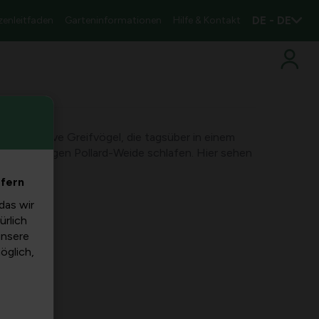
DE - DE
zenleitfaden
Garteninformationen
Hilfe & Kontakt
 nachtaktive Greifvögel, die tagsüber in einem
ner stämmigen Pollard-Weide schlafen. Hier sehen
efern
das wir
ürlich
unsere
möglich,