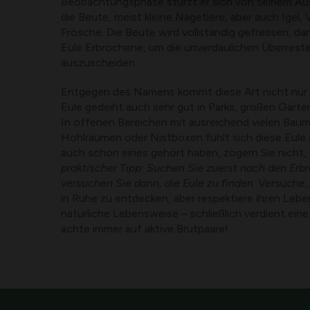
Beobachtungsphase stürzt er sich von seinem Au
die Beute, meist kleine Nagetiere, aber auch Igel,
Frösche. Die Beute wird vollständig gefressen, da
Eule Erbrochene, um die unverdaulichen Überrest
auszuscheiden.
Entgegen des Namens kommt diese Art nicht nur i
Eule gedeiht auch sehr gut in Parks, großen Gärte
In offenen Bereichen mit ausreichend vielen Bau
Hohlräumen oder Nistboxen fühlt sich diese Eule
auch schon eines gehört haben, zögern Sie nicht
praktischer Tipp: Suchen Sie zuerst nach den Er
versuchen Sie dann, die Eule zu finden.
Versuche,
in Ruhe zu entdecken, aber respektiere ihren Lebe
natürliche Lebensweise – schließlich verdient eine E
achte immer auf aktive Brutpaare!