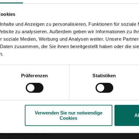
ie Braune Eule kommt
r und ist in ihrer Art
Cookies
Hartholz, aber man
nhalte und Anzeigen zu personalisieren, Funktionen für soziale
 sind widerstandsfähig
Website zu analysieren. Außerdem geben wir Informationen zu I
dieser Opportunist
r soziale Medien, Werbung und Analysen weiter. Unsere Partner
 Daten zusammen, die Sie ihnen bereitgestellt haben oder die s
n.
gangsöffnung und sind
ner Höhe zwischen 350
ang weg von der
Präferenzen
Statistiken
eibchen wählt die
türlich hängt das
ie 2 bis 6 Eier werden
chen verlassen die
Zweige' können noch
Verwenden Sie nur notwendige
 die Bäume – ein
A
Cookies
us. Nach einer kurzen