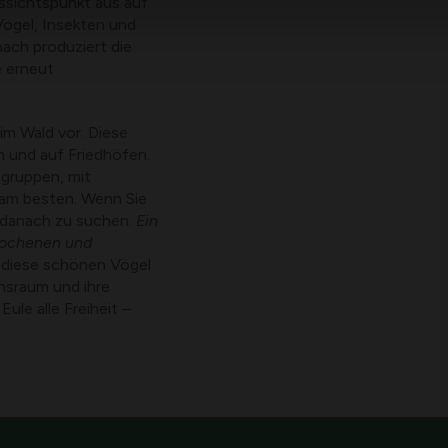
ssichtspunkt aus auf
 Vögel, Insekten und
nach produziert die
e erneut
m Wald vor. Diese
n und auf Friedhöfen.
mgruppen, mit
 am besten. Wenn Sie
, danach zu suchen.
Ein
brochenen und
 diese schönen Vögel
nsraum und ihre
ule alle Freiheit –