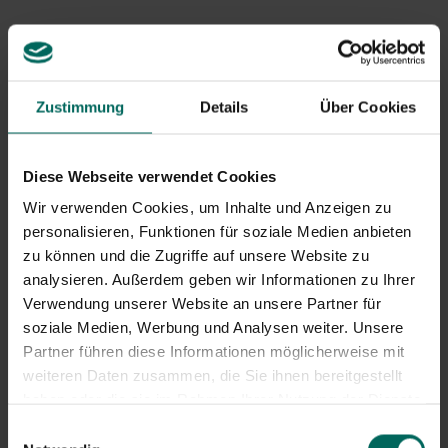
jetzt auch an, nervig zu beißen!
Stubenfliege (
Musca
Stallfliege
(Stomoxys
domestica)
calcitrans)
Zustimmung
Details
Über Cookies
Die Stubenfliege hat einen sehr gemeinsamen
Verwandten, den wir die Stallfliege
(Stomoxys calcitrans)
Diese Webseite verwendet Cookies
genannt haben, und Sie haben es erraten... Es ist nicht die
Stubenfliege, die nervig beißt, sondern die Stallfliege, die
Wir verwenden Cookies, um Inhalte und Anzeigen zu
gelegentlich mit ihren hervorstehenden Palpen zuschlägt.
personalisieren, Funktionen für soziale Medien anbieten
Die Stallfliege beißt hauptsächlich Rinder, wo sie Blut
zu können und die Zugriffe auf unsere Website zu
saugt, greift aber auch Menschen bis zum Überdruss an.
analysieren. Außerdem geben wir Informationen zu Ihrer
Sie befinden sich hauptsächlich in den Beinen. Keine
Verwendung unserer Website an unsere Partner für
Sorge, eine Stall-Fliege in Ihrem Haus bedeutet nicht
soziale Medien, Werbung und Analysen weiter. Unsere
zwangsläufig, dass Ihr Haus ein Stall ist.
Partner führen diese Informationen möglicherweise mit
weiteren Daten zusammen, die Sie ihnen bereitgestellt
haben oder die sie im Rahmen Ihrer Nutzung der Dienste
Die Hausfliege (
Musca domestica)
hat daher keine
gesammelt haben.
Einwilligungsauswahl
stechenden Mundwerkzeuge und beißt daher nicht. Er ist