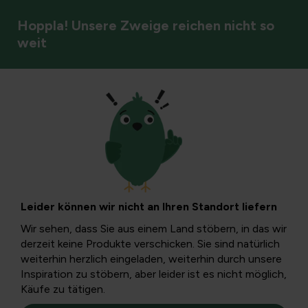
Hoppla! Unsere Zweige reichen nicht so
weit
Vögel
Eine stechende
Hausfliege
Leider können wir nicht an Ihren Standort liefern
Die Hausfliege ist in dieser Saison allgegenwärtig. Auf
Wir sehen, dass Sie aus einem Land stöbern, in das wir
lästige Weise dringen sie ins Haus oder Büro ein und
derzeit keine Produkte verschicken. Sie sind natürlich
fliegen um deine Ohren.
weiterhin herzlich eingeladen, weiterhin durch unsere
Inspiration zu stöbern, aber leider ist es nicht möglich,
Käufe zu tätigen.