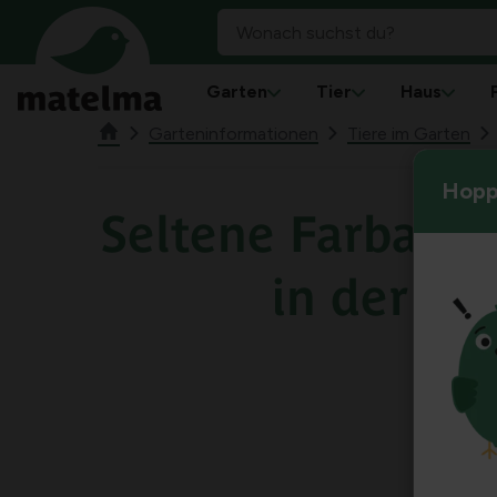
Garten
Tier
Haus
Garteninformationen
Tiere im Garten
Hoppl
Seltene Farbabw
in der Na