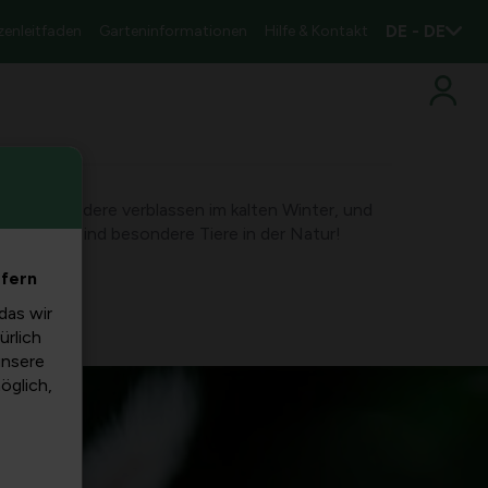
DE - DE
zenleitfaden
Garteninformationen
Hilfe & Kontakt
us weiß, andere verblassen im kalten Winter, und
inos. Sie sind besondere Tiere in der Natur!
efern
das wir
ürlich
unsere
möglich,