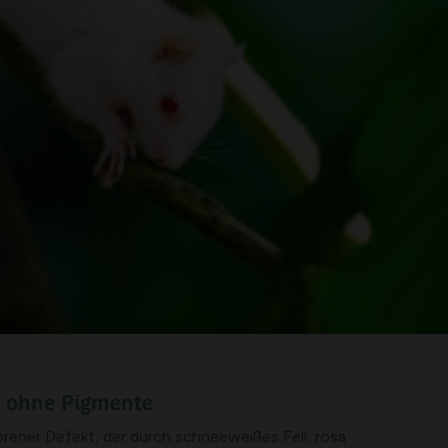
n ohne Pigmente
orener Defekt, der durch schneeweißes Fell, rosa