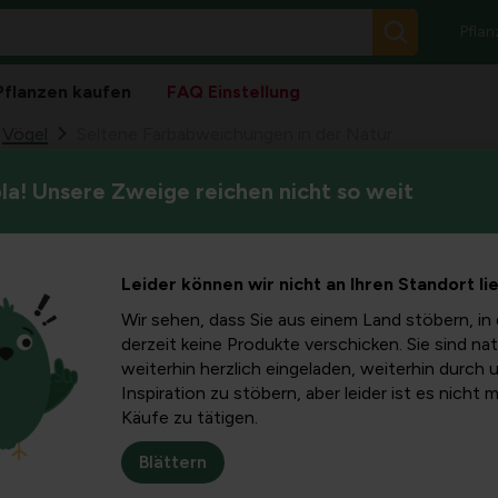
Pflan
Pflanzen kaufen
FAQ Einstellung
Vögel
Seltene Farbabweichungen in der Natur
a! Unsere Zweige reichen nicht so weit
Einige Tiere sind von Natur a
eichungen
es gibt auch Leucinos und Alb
tur
Leider können wir nicht an Ihren Standort li
Wir sehen, dass Sie aus einem Land stöbern, in 
derzeit keine Produkte verschicken. Sie sind nat
weiterhin herzlich eingeladen, weiterhin durch 
Inspiration zu stöbern, aber leider ist es nicht 
Käufe zu tätigen.
Blättern