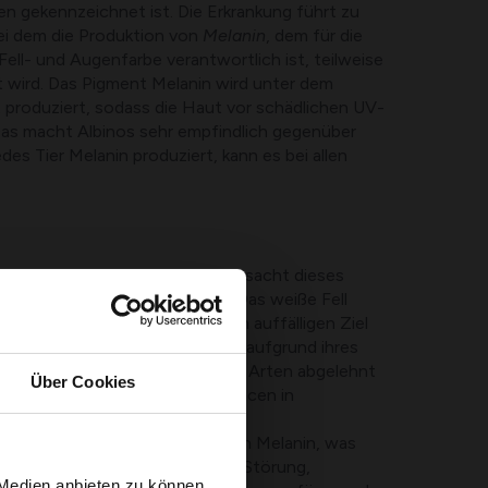
n gekennzeichnet ist. Die Erkrankung führt zu
ei dem die Produktion von
Melanin
, dem für die
ell- und Augenfarbe verantwortlich ist, teilweise
rt wird. Das Pigment Melanin wird unter dem
 produziert, sodass die Haut vor schädlichen UV-
 Das macht Albinos sehr empfindlich gegenüber
des Tier Melanin produziert, kann es bei allen
n, aber seltenen Aussehens verursacht dieses
sprobleme in freier Wildbahn. Das weiße Fell
 Tarnung mehr, was sie zu einem auffälligen Ziel
rer macht. Außerdem können sie aufgrund ihres
ehens von Familie und anderen Arten abgelehnt
Über Cookies
ben die größten Überlebenschancen in
ch Tiere mit einem Überschuss an Melanin, was
t komplett schwarz wird. Diese Störung,
 Medien anbieten zu können