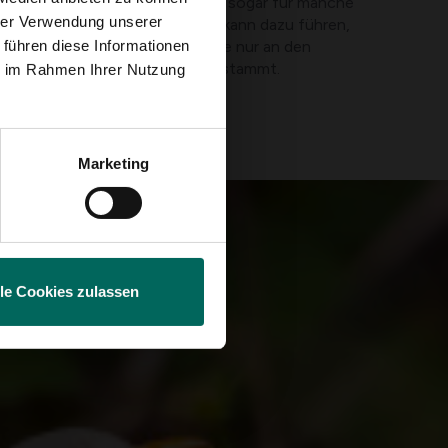
 viel weniger schädlich und kann sogar für manche
hrer Verwendung unserer
Diese größere Überlebenschance kann dazu führen,
 führen diese Informationen
on melanistisch wird. Denken Sie nur an den
 ursprünglich vom Leoparden abstammt.
ie im Rahmen Ihrer Nutzung
Marketing
lle Cookies zulassen