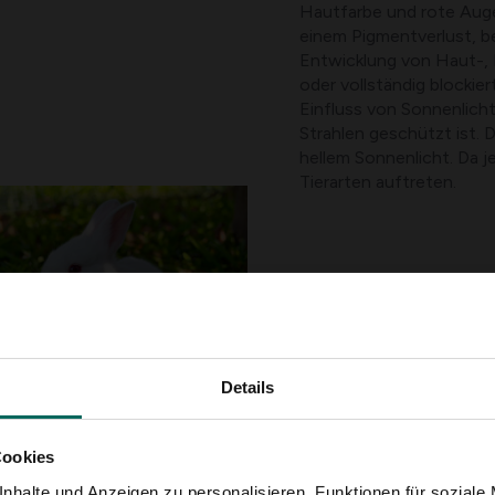
Hautfarbe und rote Auge
einem Pigmentverlust, b
Entwicklung von Haut-, F
oder vollständig blockie
Einfluss von Sonnenlicht
Strahlen geschützt ist.
hellem Sonnenlicht. Da je
Tierarten auftreten.
Trotz ihres einzigartige
Aussehen viele Überleben
verschafft Albinos keine
für Raubtiere und Wilde
außergewöhnlichen Auss
Details
werden. Albino-Tiere ha
Gefangenschaft.
Andererseits gibt es au
Cookies
dazu führt, dass die Hau
nhalte und Anzeigen zu personalisieren, Funktionen für soziale