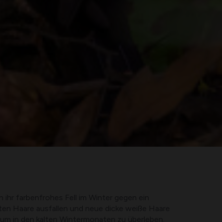
n ihr farbenfrohes Fell im Winter gegen ein
alten Haare ausfallen und neue dicke weiße Haare
, um in den kalten Wintermonaten zu überleben.