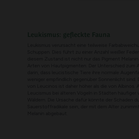
Leukismus: gefleckte Fauna
Leukismus verursacht eine teilweise Farbabweichun
Schuppen. Dies führt zu einer Anzahl weißer Feder
diesem Zustand ist nicht nur das Pigment Melanin b
Arten von Hautpigmenten. Der Unterschied zum A
darin, dass leucistische Tiere ihre normale Augen
weniger empfindlich gegenüber Sonnenlicht sind. 
von Leucinos ist daher höher als die von Albinos. Au
Leucismus bei älteren Vögeln in Städten häufiger 
Wäldern. Die Ursache dafür könnte der Schaden du
Sauerstoffradikale sein, der mit dem Alter zunimm
Melanin abgebaut.