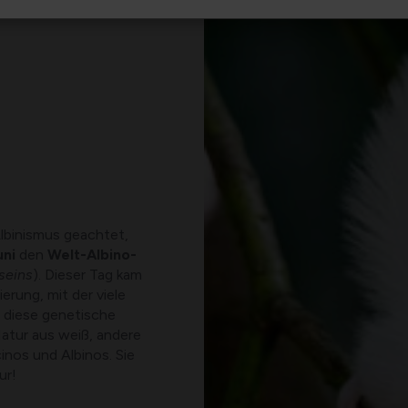
lbinismus geachtet,
uni
den
Welt-Albino-
seins
). Dieser Tag kam
erung, mit der viele
 diese genetische
Natur aus weiß, andere
inos und Albinos. Sie
ur!