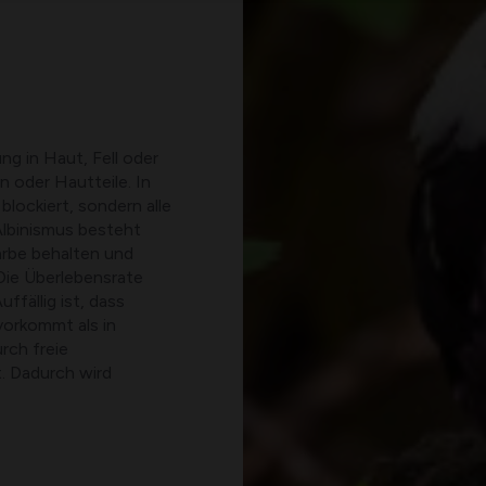
g in Haut, Fell oder
n oder Hautteile. In
lockiert, sondern alle
lbinismus besteht
farbe behalten und
Die Überlebensrate
ffällig ist, dass
vorkommt als in
rch freie
t. Dadurch wird