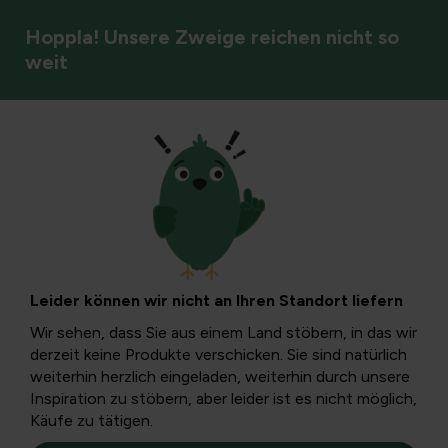
Hoppla! Unsere Zweige reichen nicht so
weit
Vögel
Teil 1: Rabenvögeln
in deinem Garten...
Leider können wir nicht an Ihren Standort liefern
Zusammenleben mit Tieren im Garten. Rabenvögel
Wir sehen, dass Sie aus einem Land stöbern, in das wir
verdienen in den kalten Wintermonaten auch etwas
derzeit keine Produkte verschicken. Sie sind natürlich
Besonderes. Wir geben Ihnen ein paar Tipps...
weiterhin herzlich eingeladen, weiterhin durch unsere
Inspiration zu stöbern, aber leider ist es nicht möglich,
Käufe zu tätigen.