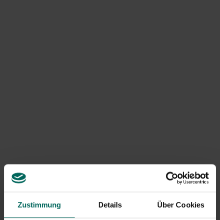
obendrein
läuft der Eichelhäher
eine Stunde später mit
dem letzten Fettball davon. Die
Rabenvögel
werden
lieber mit den
nervigen, lauten, arroganten Dohlen
an
der Spitze
aus dem Garten verbannt
. Im Winter
vertreiben sie alle kleinen Singvögel, und im Sommer
rauben sie, wo sie können, Nester.
Zustimmung
Details
Über Cookies