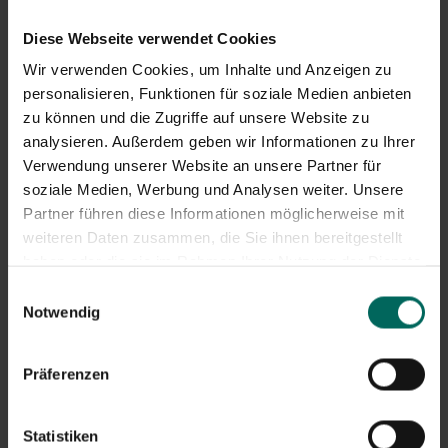
Diese Webseite verwendet Cookies
Wir verwenden Cookies, um Inhalte und Anzeigen zu
personalisieren, Funktionen für soziale Medien anbieten
zu können und die Zugriffe auf unsere Website zu
analysieren. Außerdem geben wir Informationen zu Ihrer
Verwendung unserer Website an unsere Partner für
soziale Medien, Werbung und Analysen weiter. Unsere
Partner führen diese Informationen möglicherweise mit
Was sollen wir damit machen?
weiteren Daten zusammen, die Sie ihnen bereitgestellt
haben oder die sie im Rahmen Ihrer Nutzung der Dienste
Vor allem verdienen diese
schlauen Racker
in den kalten
gesammelt haben.
Wintermonaten auch etwas Besonderes
. Fressen Sie
Einwilligungsauswahl
daher an verschiedenen Stellen im Garten und
schützen
Notwendig
Sie mindestens einen Futterplatz
vor den größeren
Singvogelarten, denn Rabenvögel sind ebenfalls
Präferenzen
Singvögel.
Stelle Fettkugeln in ein angepasstes Silo, das nur die
Kleinen erreichen können, oder nutze einen kleinen
Statistiken
Futtertisch, auf dem große Vögel Schwierigkeiten haben