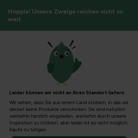
Hoppla! Unsere Zweige reichen nicht so
weit
Vögel
In meinem
Schornstein ist ein
Leider können wir nicht an Ihren Standort liefern
Dohle
Wir sehen, dass Sie aus einem Land stöbern, in das wir
derzeit keine Produkte verschicken. Sie sind natürlich
weiterhin herzlich eingeladen, weiterhin durch unsere
Dohlen haben ihre eigene Art entwickelt, Nester zu
Inspiration zu stöbern, aber leider ist es nicht möglich,
bauen. Es ist bekannt, dass sie eine große Vorliebe für
Käufe zu tätigen.
Schornsteine haben. Wie hält man sie fern?