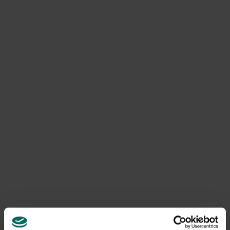
macht kurze, unnatürliche Bewegungen.
Schwellung, Deformität oder offene Wunde entlang
des Flügels.
Feuchter Gang oder auf einer Seite fehlt.
Ausfluss oder Veränderungen im Ess- und
Ruheverhalten.
Ursachen von Sash Wing
Trauma durch Sturz oder Kollision mit Hindernissen,
Fahrzeugen oder Raubtieren.
Verfangen in Netzen, Seilen oder offenen
Tiergehegen.
Überlastung durch übermäßiges Fliegen oder steile
Anstiege.
Grunderkrankungen wie Entzündungen oder
Knochenbrüche, die die Flügelstruktur
beeinträchtigen.