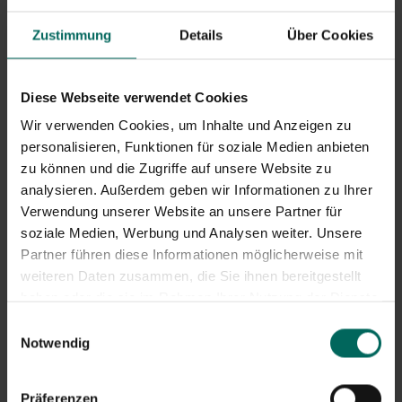
Diagnose und was zu tun ist
Zustimmung
Details
Über Cookies
Bei Anzeichen von Flügeln bei der Gans ist es ratsam,
schnell zu handeln. Halte den Vogel ruhig, vermeide
zusätzliche Bewegungen und prüfe auf offene Wunden.
Kontaktieren Sie so bald wie möglich einen Tierarzt, der
Diese Webseite verwendet Cookies
Erfahrung mit Wasservögeln hat. Eine körperliche
Wir verwenden Cookies, um Inhalte und Anzeigen zu
Untersuchung und Röntgenaufnahmen helfen, eine
personalisieren, Funktionen für soziale Medien anbieten
endgültige Diagnose zu stellen und die Schwere der
zu können und die Zugriffe auf unsere Website zu
Verletzung festzustellen.
analysieren. Außerdem geben wir Informationen zu Ihrer
Verwendung unserer Website an unsere Partner für
Behandlung und Betreuung zu
soziale Medien, Werbung und Analysen weiter. Unsere
Hause
Partner führen diese Informationen möglicherweise mit
weiteren Daten zusammen, die Sie ihnen bereitgestellt
Eingeschränkte Bewegung: Stellen Sie die Gans in
haben oder die sie im Rahmen Ihrer Nutzung der Dienste
einen ruhigen, warmen und sauberen Raum mit einer
liegenden Matte und wenigen Reizen.
gesammelt haben.
Einwilligungsauswahl
Kühlung oder Heizung, falls nötig;
Notwendig
entzündungshemmende Medikamente nur auf
Anraten eines Tierarztes.
Wundpflege: Wunden mit steriler Kochsalzlösung
Präferenzen