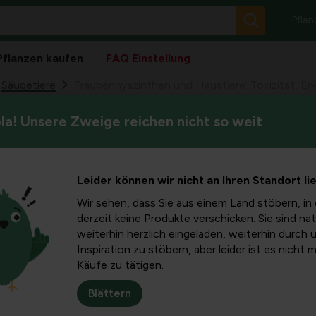
Pflan
Pflanzen kaufen
FAQ Einstellung
Säugetiere
Traubenhyazinthen und Haustiere: Toxizität, E
a! Unsere Zweige reichen nicht so weit
Traubenhyazinthen, oder Musc
then und
Gärten als auch in Töpfen ge
Traubenhyazinthen sind, waru
izität,
Leider können wir nicht an Ihren Standort li
welche Symptome Sie erwarte
schützen und darauf zu reagi
Wir sehen, dass Sie aus einem Land stöbern, in 
Handeln
derzeit keine Produkte verschicken. Sie sind nat
weiterhin herzlich eingeladen, weiterhin durch 
Inspiration zu stöbern, aber leider ist es nicht 
Käufe zu tätigen.
i)?
Blättern
ie im Frühling krumme Blütenähsten mit vielen kleinen blauen Bl