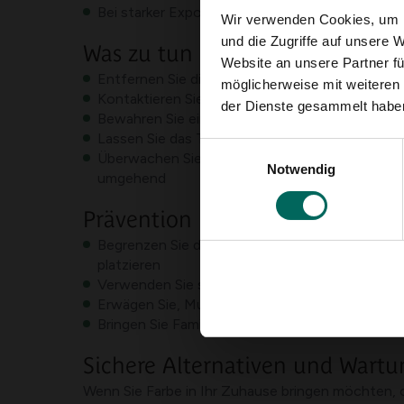
Bei starker Exposition kann eine verminderte Ak
Wir verwenden Cookies, um I
und die Zugriffe auf unsere 
Was zu tun ist, wenn man es n
Website an unsere Partner fü
Entfernen Sie die Pflanze sofort aus der Reichw
möglicherweise mit weiteren
Kontaktieren Sie so bald wie möglich Ihren Tie
der Dienste gesammelt habe
Bewahren Sie ein Pflanzenstück oder ein Foto d
Lassen Sie das Tier ohne professionelle Bera
Einwilligungsauswahl
Überwachen Sie Ihr Tier auf Symptome und sorg
Notwendig
umgehend
Prävention und Pflege
Begrenzen Sie den Zugang zu Pflanzen, die pot
platzieren
Verwenden Sie stabile Blumentöpfe oder eine A
Erwägen Sie, Muscari durch Pflanzen zu ersetzen
Bringen Sie Familie und Besucher bei, wie man 
Sichere Alternativen und Wartu
Wenn Sie Farbe in Ihr Zuhause bringen möchten, o