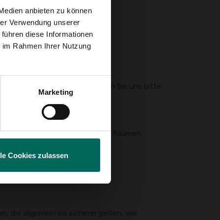
 Medien anbieten zu können
hrer Verwendung unserer
 führen diese Informationen
fern
ie im Rahmen Ihrer Nutzung
es sich handelt
ndig hervorrufen
ufnahme vermuten, kontaktieren Sie uns bitte
Marketing
 hoch oben oder in geschlossenen Räumen
n können
lle Cookies zulassen
 Symptome signalisiert
 die allgemein als sicherer gelten, wie