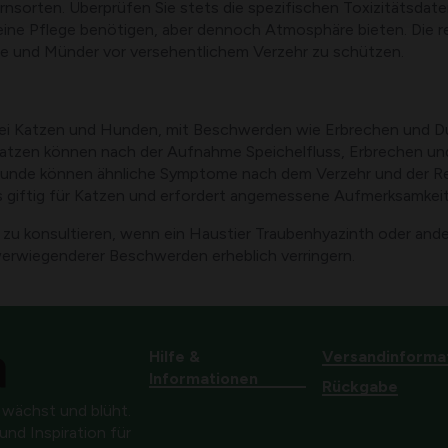
sorten. Überprüfen Sie stets die spezifischen Toxizitätsdaten
 keine Pflege benötigen, aber dennoch Atmosphäre bieten. Di
hne und Münder vor versehentlichem Verzehr zu schützen.
bei Katzen und Hunden, mit Beschwerden wie Erbrechen und Du
 Katzen können nach der Aufnahme Speichelfluss, Erbrechen u
 Hunde können ähnliche Symptome nach dem Verzehr und der R
 als giftig für Katzen und erfordert angemessene Aufmerksamkei
rzt zu konsultieren, wenn ein Haustier Traubenhyazinth oder an
werwiegenderer Beschwerden erheblich verringern.
Hilfe &
Versandinforma
Informationen
Rückgabe
 wächst und blüht.
nd Inspiration für