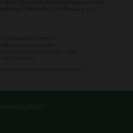
 für Ihr Tier und Ihre Pflanze und gegebenenfalls
e regelmäßige Überwachung und Reinigung von
rchfall nach dem Verzehr.
nd Bauchschmerzen erleben.
eizung von Mund und Rachen zeigen.
t und Prävention.
dere Gartenpflanzen gekostet hat. Durch
tionen
Wer sind wir?