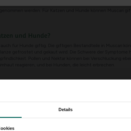
mpakten Größe beliebt. Alle Teile der Pflanze, insbesondere d
genommen werden. Für Katzen und Hunde können Muscari gifti
Katzen und Hunde?
 auch für Hunde giftig. Die giftigen Bestandteile in Muscari
anze gefrostet und gekaut wird. Die Schwere der Symptome hä
Empfindlichkeit. Pollen und Nektar können bei Verschluckung eb
eimhaut reagieren, und bei Hunden, die leicht erbrechen.
Kontakt mit der Pflanze
ethargie
hwäche
Details
chelausstoß und Erbrechen
Cookies