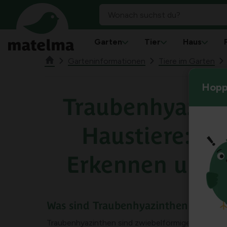
Garten
Tier
Haus
Garteninformationen
Tiere im Garten
Hoppl
Traubenhyazin
Haustiere: Tox
Erkennen und 
Was sind Traubenhyazinthen (Muscar
Traubenhyazinthen sind zwiebelförmige Pflanzen, d