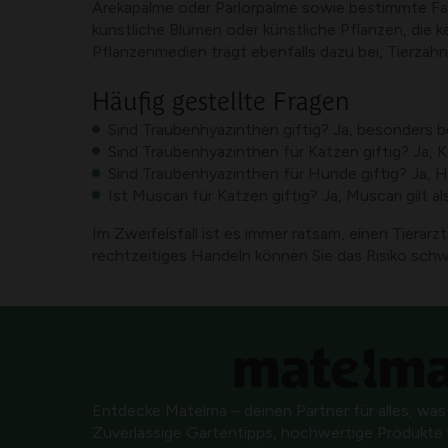
Arekapalme oder Parlorpalme sowie bestimmte Farn
künstliche Blumen oder künstliche Pflanzen, die
Pflanzenmedien trägt ebenfalls dazu bei, Tierzä
Häufig gestellte Fragen
Sind Traubenhyazinthen giftig? Ja, besonders 
Sind Traubenhyazinthen für Katzen giftig? Ja,
Sind Traubenhyazinthen für Hunde giftig? Ja,
Ist Muscari für Katzen giftig? Ja, Muscari gilt
Im Zweifelsfall ist es immer ratsam, einen Tiera
rechtzeitiges Handeln können Sie das Risiko sch
Entdecke Matelma – deinen Partner für alles, was
Zuverlässige Gartentipps, hochwertige Produkte u