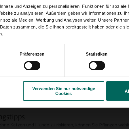
tivität auftreten
nhalte und Anzeigen zu personalisieren, Funktionen für soziale
Website zu analysieren. Außerdem geben wir Informationen zu I
immt
r soziale Medien, Werbung und Analysen weiter. Unsere Partner
eite Ihres Haustiers und halten Sie das Tier von den Pflanzen 
 Daten zusammen, die Sie ihnen bereitgestellt haben oder die s
rarzt oder ein zugelassenes Giftzentrum für Haustiere
n.
er Pflanze auf, damit der Betreuer sehen kann, um welche Art 
tung keine Medikamente einnehmen oder das Erbrechen eigenstä
en Sie für ausreichend frisches Wasser; Wenn Sie eine hohe A
Präferenzen
Statistiken
enziell giftig für Katzen und Hunde sind, indem Sie Pflanzen
Verwenden Sie nur notwendige
bdeckung, damit Tiere die Zwiebel oder Blätter nicht erreiche
A
Cookies
, die für Haustiere als sicherer gelten
Haustiere in der Nähe von Pflanzen schützt und wie man frühe
ngstipps
hne Katzen und Hunde zu riskieren, können Sie Pflanzen wählen,