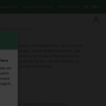
DE - DE
zenleitfaden
Garteninformationen
Hilfe & Kontakt
rkennen und Handeln
ari, sind beliebte Frühlingsblumen, die sowohl in
schmückt werden. Dieser Artikel behandelt, was
m sie für Katzen und Hunde giftig sein können,
efern
n können und was Sie tun, um Ihr Haustier zu
eren, wenn es verschluckt wird.
das wir
ürlich
unsere
möglich,
üten bilden. Sie sind in Gärten und als