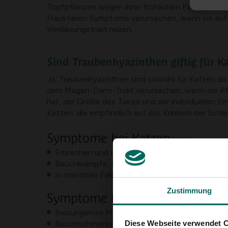
Topfpflanzen wegen ihrer fröhlichen Farbe und ko
Haustieren Symptome verursachen, wenn sie auf
Verdauungstrakt reizen.
Sind Traubenhyazinthen giftig für 
Ja, Traubenhyazinthen sind sowohl für Katzen als
dem Magen-Darm-Trakt verursachen, wenn die Pfl
hat, der Größe des Tieres und der individuellen 
Katzen, die empfindlich auf das Kribbeln der Schl
Symptome bei Katzen
Erbrechen und übermäßiger Speichelfluss nach 
Bauchkrämpfe, Durchfall und möglicherweise L
In manchen Fällen mangelnde Appetit oder Sc
Zustimmung
Symptome bei Hunden
Reizungen im Mund und Hals, gefolgt von Spei
Diese Webseite verwendet 
Bauchschmerzen, Durchfall und Lethargie