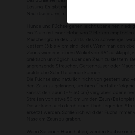
Das Schließen des Lofts jeden Abend ist daher ein
Lösung. Es gibt mittlerweile sogar automatische 
Nachtsensoren, die diese einfache Aufgabe von 
Hunde und Füchse gehen leicht über einen niedrig
ein Zaun mit einer Höhe von 2 Metern empfohlen. J
Maschengröße des Drahts, desto schwieriger wird
klettern (3 bis 4 cm sind ideal). Wenn man den ob
Zauns wieder in einem Winkel von 45° ausklappt, i
praktisch unmöglich, über den Zaun zu klettern. B
angrenzende Sträucher, Gartenhäuser oder Mauern 
praktische Schritte dienen können.
Die Füchse sind natürlich nicht von gestern und 
den Zaun zu gelangen, um ihren Überfall erfolgrei
kannst den Zaun (+/- 50 cm) vergraben oder einen
Streifen von etwa 50 cm um den Zaun (Betonplatte
Dieser kann auch durch einen flach liegenden Stre
ersetzt werden. Schließlich wird der Fuchs immer 
Nase am Zaun zu graben.
Wenn Sie einen Hund haben, werden Füchse und 