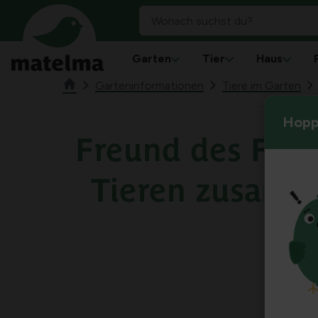
Garten
Tier
Haus
Garteninformationen
Tiere im Garten
Hoppl
Freund des Fuch
Tieren zusamm