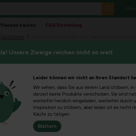
Pflan
Pflanzen kaufen
FAQ Einstellung
Säugetiere
Freund des Fuchses – mit Tieren zusammenleb
a! Unsere Zweige reichen nicht so weit
Füchse werden in dicht beba
ses – mit
Gebieten immer aktiver. Wie
enleben
Leider können wir nicht an Ihren Standort li
Wir sehen, dass Sie aus einem Land stöbern, in 
derzeit keine Produkte verschicken. Sie sind nat
weiterhin herzlich eingeladen, weiterhin durch 
Inspiration zu stöbern, aber leider ist es nicht 
Käufe zu tätigen.
Blättern