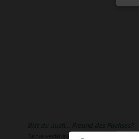
Bist du auch... Freund des Fuchses?
Füchse werden in dicht bebauten Gebieten und sog