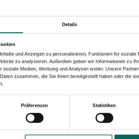
gante Tiere", denken
 so zu reagieren,
 Wohnanlagen oder
e in unseren
Details
n brauchen: Verstecke,
enge leckere Hühner.
Cookies
 treuen
nhalte und Anzeigen zu personalisieren, Funktionen für soziale
ill sind. Dann findet
Website zu analysieren. Außerdem geben wir Informationen zu I
 wenige angebissen
r soziale Medien, Werbung und Analysen weiter. Unsere Partner
 dies in Zukunft
 Daten zusammen, die Sie ihnen bereitgestellt haben oder die s
n.
Ihre Hühner sicher
tenzielle Bedrohung
braune Ratten, Wiesel
Präferenzen
Statistiken
h ebenfalls nicht
iss dazwischen.
s nach Leckerlis, und
sere Hühner schlafen.