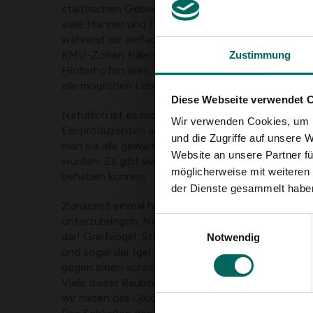
städtischen Gebieten immer aktiver. "Was für arro
viele Männer und Frauen schnell. Aber wer sind wir,
während wir einfach jede freie Fläche mit neuen
KMU-Zonen füllen und bauen? Außerdem finden si
Zustimmung
Hinterhöfen alles, was sie für ein einfaches Lebe
alle möglichen Lebensmittel und natürlich jede M
Diese Webseite verwendet 
Natürlich ist es nicht wirklich angenehm, wenn die
Wir verwenden Cookies, um I
Eierproduzenten an diesem Morgen plötzlich sehr st
und die Zugriffe auf unsere 
man sie alle gewaltsam totgebissen, während nur
Website an unsere Partner fü
wurden. Es gibt viele gute friedliche Lösungen, die
möglicherweise mit weiteren
beheben können.
der Dienste gesammelt habe
Zunächst einmal haben Sie jedes Interesse daran, 
unterzubringen. Nicht nur Füchse stellen eine po
Einwilligungsauswahl
dar! Greifvögel, Steinmarder, streunende Hunde, 
Notwendig
und sogar der Igel, den wir alle lieben, scheuen sic
gegen einen schnellen und besonders einfachen B
Viele dieser Raubtiere suchen hauptsächlich nacht
wir haben das Glück, dass genau in dieser Zeit un