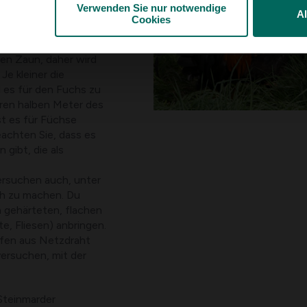
e sehr einfache erste
Verwenden Sie nur notwendige
A
Systeme mit Tag- und
Cookies
Ihnen übernehmen.
en Zaun, daher wird
e kleiner die
 es für den Fuchs zu
eren halben Meter des
st es für Füchse
eachten Sie, dass es
gibt, die als
versuchen auch, unter
ch zu machen. Du
 gehärteten, flachen
, Fliesen) anbringen.
ifen aus Netzdraht
versuchen, mit der
Steinmarder