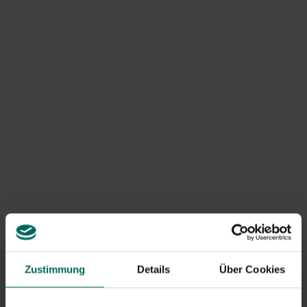
Wenn das Problem weiterhin besteht, ist es am besten,
diese Pflanzen durch Arten zu ersetzen, die Schnecken
und Schnecken nicht mögen.
Pflanzen, die die Schnecken nicht mögen
1. Schafgarbe (Achillea):
eine mehrjährige Pflanze, die
definitiv einen Platz im Beet verdient. Es handelt sich um
eine Gattung vieler Arten, von denen die meisten in
Zustimmung
Details
Über Cookies
Europa heimisch sind. Sie sind kräftige Pflanzen mit
kräftigen Stängeln und feinem Laub, deren Höhe
zwischen 35 und 100 cm variiert. Die flachen Dolden sind