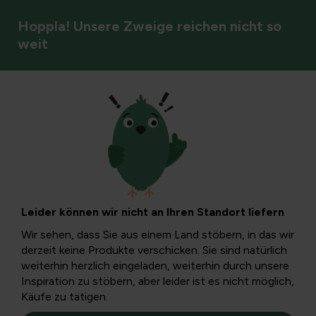
Hoppla! Unsere Zweige reichen nicht so
weit
Insekten und Bestäuber
Pflanzen, die
Schnecken nicht
Leider können wir nicht an Ihren Standort liefern
mögen
Wir sehen, dass Sie aus einem Land stöbern, in das wir
derzeit keine Produkte verschicken. Sie sind natürlich
weiterhin herzlich eingeladen, weiterhin durch unsere
Sie können alle möglichen Mittel einsetzen, um
Inspiration zu stöbern, aber leider ist es nicht möglich,
Schnecken und Nacktschnecken zu bekämpfen, in der
Käufe zu tätigen.
Hoffnung, dass Ihre Pflanzen nicht gefressen werden.