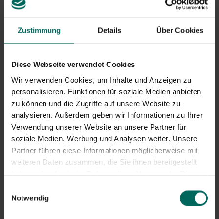
Wasserfluss spült viele Milben aus; Wiederhole das
regelmäßig.
Laubreinigung: Entfernen Sie betroffene Blattbereiche
Zustimmung
Details
Über Cookies
und reinigen Sie die Blattoberflächen, um eine erneute
Kontamination zu reduzieren.
Erhöhung der Luftfeuchtigkeit: Das Ziel ist es, eine
Diese Webseite verwendet Cookies
Luftfeuchtigkeit von etwa 50–70 % zu erreichen, wo
möglich; Dies hemmt die Fressigkeit von Spinnmilben
Wir verwenden Cookies, um Inhalte und Anzeigen zu
und unterstützt natürliche Feinde.
personalisieren, Funktionen für soziale Medien anbieten
Quarantäne neuer Pflanzen: Verhindern Sie den Import
zu können und die Zugriffe auf unsere Website zu
infizierter Pflanzen durch eine Beobachtungsphase
analysieren. Außerdem geben wir Informationen zu Ihrer
und eine frühzeitige Inspektion bei der Ankunft.
Verwendung unserer Website an unsere Partner für
Räumliche Anpassungen: Entfernen Sie Staub und
soziale Medien, Werbung und Analysen weiter. Unsere
Staubansammlungen in Gewächshäusern und sorgen
Partner führen diese Informationen möglicherweise mit
Sie für eine gute Belüftung und Luftzirkulation.
weiteren Daten zusammen, die Sie ihnen bereitgestellt
Biologische Bekämpfung
haben oder die sie im Rahmen Ihrer Nutzung der Dienste
gesammelt haben.
Biologische Bekämpfung verwendet natürliche Feinde
Einwilligungsauswahl
Notwendig
wie Raubmilben. Wichtige Optionen sind: