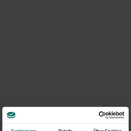
Der Sommer und besonders der Juli sind eine ideale Zeit,
um Sommerstecklinge zu machen. Die jungen Triebe vieler
Pflanzen sind bereits schön entwickelt, aber noch nicht
holzig, sie strahlen außerdem Kraft und Vitalität aus. Ich
mache das gerne mit Hortensien, aber auch andere
Pflanzen wie Schmetterlingsbüsche, Buchsbaum und
Glockenblume lassen sich in den Sommermonaten leicht
vermehren.
Wenn wir Stecklinge von Hortensien nehmen, verwenden
wir immer gesunde Triebe, die im selben Jahr entstanden
sind und keine Blütenknospen enthalten. Wir wählen
weiche, noch nicht holzige Knospen mit mindestens zwei
Blattpaaren. Es ist entscheidend, dass Sie schnell arbeiten
können, denn frische Stecklinge trocknen sehr schnell
aus, was bedeutet, dass sie einen Teil ihrer Vitalität
verlieren.
Stellen Sie sie also eine Weile ins Wasser oder arbeiten Sie
Zustimmung
Details
Über Cookies