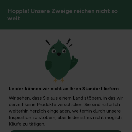
Hoppla! Unsere Zweige reichen nicht so
weit
Zierpflanzen
Schachtelhalm und
seine positiven
Leider können wir nicht an Ihren Standort liefern
Seiten
Wir sehen, dass Sie aus einem Land stöbern, in das wir
derzeit keine Produkte verschicken. Sie sind natürlich
weiterhin herzlich eingeladen, weiterhin durch unsere
Die Gattung Equisetum umfasst weltweit 25 Arten, mit
Inspiration zu stöbern, aber leider ist es nicht möglich,
Ausnahme des australischen Kontinents. Die Niederlande
Käufe zu tätigen.
gewinnen mit ihren 8 Arten aus Belgien, das nur 7 hat.