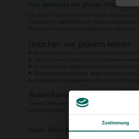
Was bedeutet ein grüner Teich und 
Ein grüner Teich entsteht oft durch Algenwachstu
Sonnenlicht, Nährstoffen im Wasser und begrenzt
Sauerstoffversorgung im Wasser kann abnehmen,
Ursachen von grünem Wasser
Zu viel Sonnenlicht und warme Temperaturen fö
Nährstoffe wie Nitrate und Phosphate werden 
Unzureichende Wasserzirkulation und stehende
Zurückgelassene Blätter, abgestorbenes Pflanz
Unausgewogene Bepflanzung und zu viel Düng
Auswirkungen von grünem Was
Grüner Teich kann zu weniger Licht in der Wass
beeinflusst auch die Gesundheit der Fische; Fisc
Zustimmung
Einen Teich filterfrei machen: Schritt