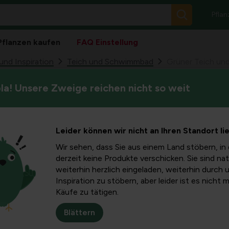
Pflan
Pflanzen kaufen
FAQ Einstellung
nd Inspiration
Teich und Schwimmbad
a! Unsere Zweige reichen nicht so weit
Ein grüner Teich kann Friede
d wie man
Aufmerksamkeit für Wasserqu
diesem Artikel erfahren Sie
 Filter
Leider können wir nicht an Ihren Standort li
Sie unternehmen können, um 
Wartungs- und Präventionsst
Wir sehen, dass Sie aus einem Land stöbern, in 
Ursachen,
derzeit keine Produkte verschicken. Sie sind nat
weiterhin herzlich eingeladen, weiterhin durch 
Inspiration zu stöbern, aber leider ist es nicht 
legetipps
Käufe zu tätigen.
Blättern