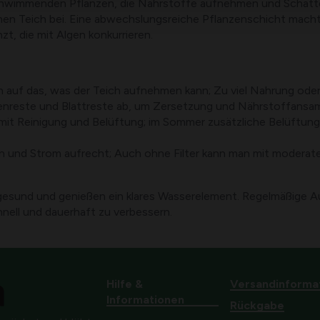
chwimmenden Pflanzen, die Nährstoffe aufnehmen und Schatt
n Teich bei. Eine abwechslungsreiche Pflanzenschicht macht
zt, die mit Algen konkurrieren.
n auf das, was der Teich aufnehmen kann; Zu viel Nahrung oder
enreste und Blattreste ab, um Zersetzung und Nährstoffansam
mit Reinigung und Belüftung; im Sommer zusätzliche Belüftung 
n und Strom aufrecht; Auch ohne Filter kann man mit moderate
 gesund und genießen ein klares Wasserelement. Regelmäßige 
hnell und dauerhaft zu verbessern.
Hilfe &
Versandinforma
Informationen
Rückgabe