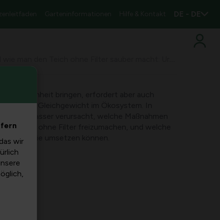
DE - DE
zenleitfaden
Garteninformationen
Hilfe & Kontakt
Grüner Teich und wie man den Teich ohne Filter sauber macht: Ursachen, Lösungen und Pflegetipps
n und Schönheit bringen, erfordert aber auch
alität und Gleichgewicht im Ökosystem. In
, was Grünwasser verursacht, welche Maßnahmen
efern
den Teich ohne Filter freizumachen, und welche
rategien Sie umsetzen können.
das wir
ürlich
unsere
möglich,