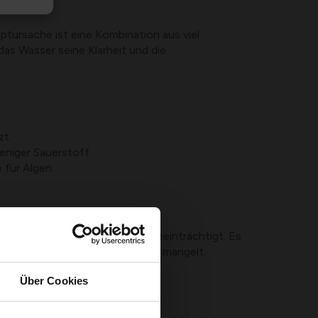
ptursache ist eine Kombination aus viel
as Wasser seine Klarheit und die
zt.
niger Sauerstoff.
 für Algen.
muss
nd den Sauerstoffaustausch beeinträchtigt. Es
m Wasser und besserer Belüftung mangelt.
Über Cookies