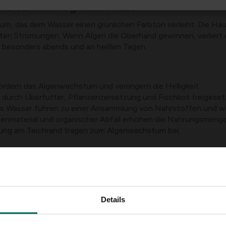
was verursacht grünes Wasser
m, das dem Wasser einen grünlichen Farbton verleiht. Die Hau
en Strömungen. Wenn Algen die Oberhand gewinnen, verliert d
 besonders abends und an heißen Tagen.
rdern das Algenwachstum und verringern die Helligkeit.
durch Überfutter, Pflanzenzersetzung und Fischkot freigeset
s Wasser führen zu einer Ansammlung von Nährstoffen und we
enmaterial und organischer Abfall erhöhen die Nahrungsmenge
ung am Teichrand tragen zum Algenwachstum bei.
ser und warum es angegangen werden 
ersäule führen, was das Wachstum von Wasserpflanzen hemmt u
he können gestresst und weniger aktiv werden, da es an klare
Details
-für-Schritt-Ansatz