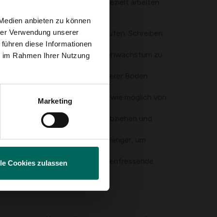
ll Ergebnisse sehen, wenn Sie gezielt arbeiten
 Medien anbieten zu können
hrer Verwendung unserer
Nitrit, Nitrat und Phosphat prüfen. Schreiben
 führen diese Informationen
zlicher Sauerstoff hilft, das Algenwachstum zu
ie im Rahmen Ihrer Nutzung
ötig ansteigen. Vollständig sauberer Boden
 und halte das Wasser so frei wie möglich von
Marketing
nliche Arten hinzu, die Licht abziehen und
eren.
 dämpfen, brauchen aber etwas länger, um
rnung und Pflanzenausgleich. Algenfressende
lle Cookies zulassen