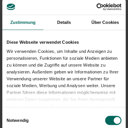
die große Mara und 77 Tage für die Zwergmara. Nach der
Tragzeit werden ein bis drei Junge geboren, die jeweils
etwa 550 Gramm wiegen. Die Entbindungen finden oft
in einem Gemeinschaftsbau statt, in dem die Jungen
Zustimmung
Details
Über Cookies
von bis zu 15 Mara-Paaren zusammen sitzen können. Wie
bei Meerschweinchen können auch die Jungen direkt
nach der Geburt Gras sehen, laufen und fressen. Die
Diese Webseite verwendet Cookies
jungen Maras saugen weiterhin zweimal täglich von der
Wir verwenden Cookies, um Inhalte und Anzeigen zu
Mutter und bleiben bis zum Alter von drei Monaten in der
Nähe des Nests. Ein Jahr nach der Geburt können die
personalisieren, Funktionen für soziale Medien anbieten
Jungen auch ihren ersten Wurf zur Welt bringen.
zu können und die Zugriffe auf unsere Website zu
analysieren. Außerdem geben wir Informationen zu Ihrer
Verwendung unserer Website an unsere Partner für
soziale Medien, Werbung und Analysen weiter. Unsere
Partner führen diese Informationen möglicherweise mit
weiteren Daten zusammen, die Sie ihnen bereitgestellt
haben oder die sie im Rahmen Ihrer Nutzung der Dienste
gesammelt haben.
Einwilligungsauswahl
Notwendig