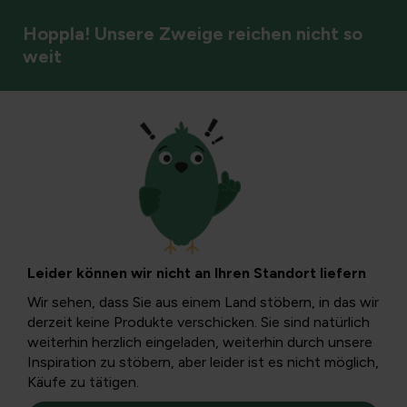
Hoppla! Unsere Zweige reichen nicht so
weit
Gartenstile & Atmosphäre
Pampashase oder
Patagonienhase:
Leider können wir nicht an Ihren Standort liefern
Maras im Garten
Wir sehen, dass Sie aus einem Land stöbern, in das wir
derzeit keine Produkte verschicken. Sie sind natürlich
weiterhin herzlich eingeladen, weiterhin durch unsere
Wenn man dieses hochbeinige Tier mit großen Ohren zum
Inspiration zu stöbern, aber leider ist es nicht möglich,
ersten Mal sieht, denkt man, es sei eine große Hasenart
Käufe zu tätigen.
oder eine kleine Gazelle.