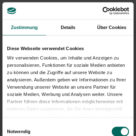
Im Winter
wird Nahrung natürlich knapp, also helfen Sie
den Vögeln mit
einem abwechslungsreichen Buffet
:
Samen, Samen, Fettbällchen und Früchtestücke sorgen
Zustimmung
Details
Über Cookies
dafür, dass sie die Kälte gut überstehen. Und natürlich
hängt man auch Vogelhäuschen für verschiedene Arten
auf.
Diese Webseite verwendet Cookies
Wir verwenden Cookies, um Inhalte und Anzeigen zu
personalisieren, Funktionen für soziale Medien anbieten
zu können und die Zugriffe auf unsere Website zu
analysieren. Außerdem geben wir Informationen zu Ihrer
Verwendung unserer Website an unsere Partner für
soziale Medien, Werbung und Analysen weiter. Unsere
Partner führen diese Informationen möglicherweise mit
weiteren Daten zusammen, die Sie ihnen bereitgestellt
haben oder die sie im Rahmen Ihrer Nutzung der Dienste
gesammelt haben.
Einwilligungsauswahl
Notwendig