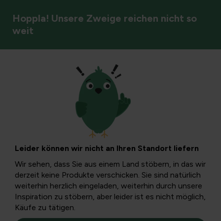
Hoppla! Unsere Zweige reichen nicht so
weit
Gartenstile & Atmosphäre
Ökologisches
Gärtnern – wie
Leider können wir nicht an Ihren Standort liefern
fängt man an?
Wir sehen, dass Sie aus einem Land stöbern, in das wir
derzeit keine Produkte verschicken. Sie sind natürlich
weiterhin herzlich eingeladen, weiterhin durch unsere
Ökologisches Gärtnern bedeutet, mit der Natur
Inspiration zu stöbern, aber leider ist es nicht möglich,
zusammenzuarbeiten. Mit diesen 10 Schritten können Sie
Käufe zu tätigen.
Ihren Garten im Handumdrehen in ein Paradies für Flora