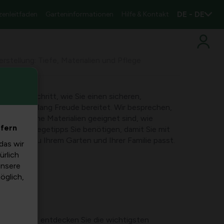
DE - DE
zenleitfaden
Garteninformationen
Hilfe & Kontakt
stellung: Tiefe, Materialien und Pflege
hritt für Schritt, wie Sie einen sicheren,
, der jahrelang Freude bereitet. Wir besprechen,
ollte, welche Materialien geeignet sind, wie
efern
welche Pflegetipps Sie benötigen, damit Sie mit
nen, die zu Ihrem Garten und Ihrer Familie passt.
das wir
ürlich
unsere
möglich,
esem Kapitel entdecken Sie die wichtigsten