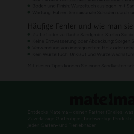
Boden und Finish: Wurzeltuch auslegen, mit San
Wartung: Führen Sie saisonale Schäden durch un
Häufige Fehler und wie man sie
Zu tief oder zu flache Sandgrube: Stellen Sie di
Keine Entwässerung oder Abdeckung: Sorgen Si
Verwendung von imprägniertem Holz oder unbehan
Kein Wurzeltuch: Unkraut und Wurzelwachstum k
Mit diesen Tipps können Sie einen Sandkasten scha
Entdecke Matelma – deinen Partner für alles, was
Zuverlässige Gartentipps, hochwertige Produkte u
jeden Garten- und Tierliebhaber.