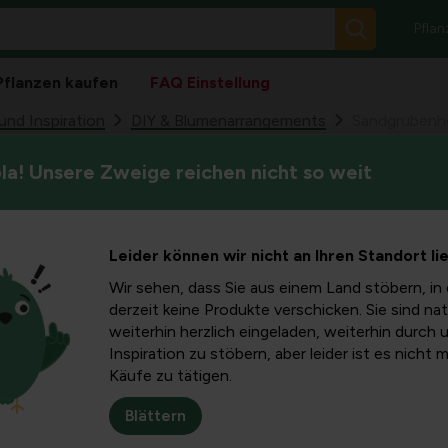
Pflan
Pflanzen kaufen
FAQ Einstellung
nd Inspiration
DIY & Blumenarrangements
Sandgrubenher
a! Unsere Zweige reichen nicht so weit
In diesem Artikel lernen Sie Sc
tellung:
langlebigen Sandkasten bauen
wie tief die Sandmulde sein s
lien und
Leider können wir nicht an Ihren Standort li
Wurzeltuch funktioniert und 
einer Sandgrube beginnen kön
Wir sehen, dass Sie aus einem Land stöbern, in 
derzeit keine Produkte verschicken. Sie sind nat
weiterhin herzlich eingeladen, weiterhin durch 
Inspiration zu stöbern, aber leider ist es nicht 
Käufe zu tätigen.
Blättern
eten, vorausgesetzt, er ist sicher und einfach zu warten. In di