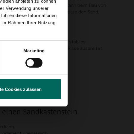
 Medien anbieten zu können
 Staub abgeben; zu grober Sand kann beim Bau von
hrer Verwendung unserer
iten können Kinder stören. Ersetze den Sand,
 führen diese Informationen
ie im Rahmen Ihrer Nutzung
te Pflanzen behindert. Lege ein stabiles
ss sich Sand durch Risse oder Risse ausbreitet.
Marketing
en.
ftigen Oberfläche.
lle Cookies zulassen
n gibt.
e einen Sandkastenstein
n kann.
undament unerlässlich.