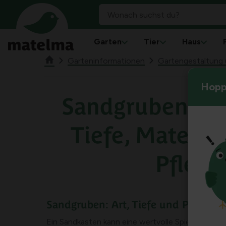
Garten
Tier
Haus
Garteninformationen
Gartengestaltung u
Hoppl
Sandgrubenhers
Tiefe, Materia
Pflege
Sandgruben: Art, Tiefe und Pflege
Ein Sandkasten kann eine wertvolle Spielfläche bi