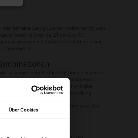
e, wie tief eine Sandgrube sein sollte, hängt vom
üngere Kinder reichen ca. 25 cm aus; Für
genwassers und die Kantenkonstruktion, damit
 zu verhindern.
 Kombinationen
lz ist wegen ihrer Einfachheit und niedrigeren
ten Kontakt mit Kindern. Eine Variante ist
 erfordert ein solides Fundament und eine
fordert aber eine bessere Fertigstellung.
 Wurzeltuch unter dem Behälter begrenzt das
Über Cookies
meiden Sie Sand von Baustellen oder mit