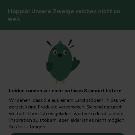
Hoppla! Unsere Zweige reichen nicht so
weit
DIY & Blumenarrangements
Mach deinen
eigenen
Leider können wir nicht an Ihren Standort liefern
Weihnachtskranz
Wir sehen, dass Sie aus einem Land stöbern, in das wir
derzeit keine Produkte verschicken. Sie sind natürlich
weiterhin herzlich eingeladen, weiterhin durch unsere
Haben Sie keinen Platz für einen großen Weihnachtsbaum
Inspiration zu stöbern, aber leider ist es nicht möglich,
oder möchten Sie Ihrer Weihnachtsdekoration eine
Käufe zu tätigen.
eigene kreative Note verleihen? Dann machen Sie Ihren