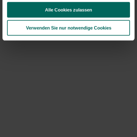
Wie man das macht
Alle Cookies zulassen
Nimm den dekorativen Kreis zu Fuß.
Verwenden Sie nur notwendige Cookies
Schneiden Sie den Eisendraht in etwa 15 cm lange
Stücke.
Mit den Drahtstücken binden Sie die Kiefernzweige
an den Metallkreis, bis der Ring vollständig bedeckt
ist.
Füge überall Eukalyptuszweige hinzu. Diese stellen
sicher, dass der Kranz nicht monoton wird.
Stecke hier und da einen getrockneten Judas-Penny
zwischen die Kiefernzweige.
Dann nehmen Sie das Pampasgras und teilen Sie es in
Büschel von etwa 15 cm. Befestigen Sie am Ende ein
Eisendraht, mit dem Sie das Gras am Kreis befestigen
können. Das ist eine schöne Füllung.
Füge hier und da einige getrocknete Beeren oder