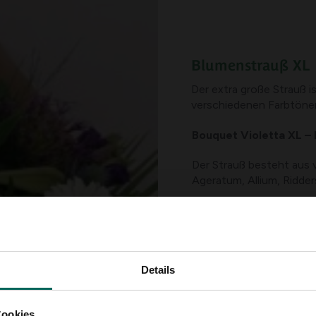
Blumenstrauß XL
Der extra große Strauß is
verschiedenen Farbtönen 
Bouquet Violetta XL – 
Der Strauß besteht aus 
Ageratum, Allium, Ridder
Um dem Strauß mehr Farb
Chlorophyll wie Spargel
Lorbeer abgerundet.
Details
(, ab € 34,95)
Cookies