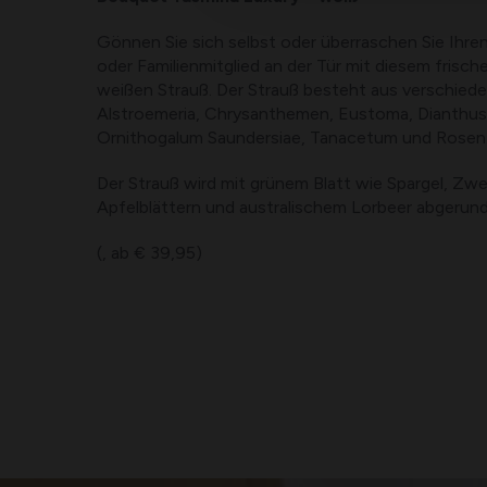
Gönnen Sie sich selbst oder überraschen Sie Ihre
oder Familienmitglied an der Tür mit diesem frisc
weißen Strauß. Der Strauß besteht aus verschied
Alstroemeria, Chrysanthemen, Eustoma, Dianthus, 
Ornithogalum Saundersiae, Tanacetum und Rosen
Der Strauß wird mit grünem Blatt wie Spargel, Zw
Apfelblättern und australischem Lorbeer abgerund
(, ab € 39,95)