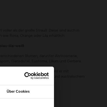
t voller als der große Strauß. Diese sind auch in
wie Rosa, Orange oder Lila erhältlich.
blau-lila-weiß
verschiedenen Blumen, darunter Alstroemeria,
sporn, Gänsdistel, Eustoma, Lilium und Gerbera.
e und Volumen zu verleihen, wird er mit
, Zwerg-Dattelpalme, Apfelblatt und australischem
Über Cookies