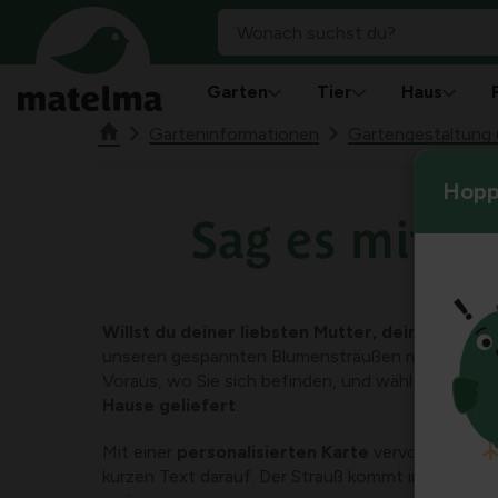
Garten
Tier
Haus
Garteninformationen
Gartengestaltung u
Hoppl
Sag es mit B
Willst du deiner liebsten Mutter, deiner Fre
unseren gespannten Blumensträußen müssen Sie si
Voraus, wo Sie sich befinden, und wählen Sie de
Hause geliefert
.
Mit einer
personalisierten Karte
vervollständige
kurzen Text darauf. Der Strauß kommt in einer de