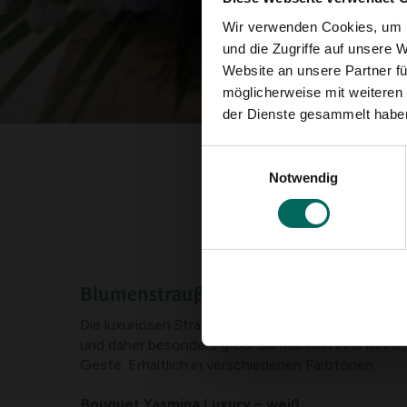
Wir verwenden Cookies, um I
und die Zugriffe auf unsere 
Website an unsere Partner fü
möglicherweise mit weiteren
der Dienste gesammelt habe
Einwilligungsauswahl
Notwendig
Blumenstrauß Luxus
Die luxuriösen Sträuße sind reich gefüllt mit Blu
und daher besonders groß. Sie machen eine kleine
Geste. Erhältlich in verschiedenen Farbtönen.
Bouquet Yasmina Luxury – weiß