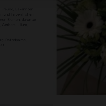
n Freund, Bekannten
hen und farbenfrohen
enen Blumen, darunter
Gerbera, Lilium,
.
erg-Dattelpalme,
et.