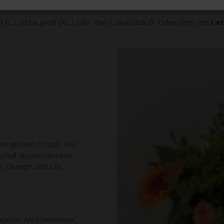
oß (L), extra groß (XL) oder den Luxusstrauß. Oder nimm ein
Le
en großen Strauß. Der
ophyll abgeschlossen
, Orange und Lila
runter Alstroemerien,