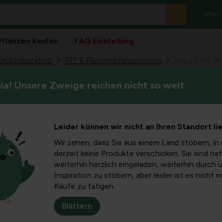
Pflan
Pflanzen kaufen
FAQ Einstellung
nd Inspiration
DIY & Blumenarrangements
Sag es mit B
a! Unsere Zweige reichen nicht so weit
Willst du deiner liebsten Mu
lumen!
danken? Mit einer dazugehör
Entdecken Sie jetzt unsere 
Leider können wir nicht an Ihren Standort li
Wir sehen, dass Sie aus einem Land stöbern, in 
undin oder deinem Nachbarn danken?
Mit einer dazugehörigen
derzeit keine Produkte verschicken. Sie sind nat
ch keine Sorgen mehr machen, in letzter Minute etwas zu fin
weiterhin herzlich eingeladen, weiterhin durch 
n gewünschten Liefertag. Die Blumen werden am vereinbarten T
Inspiration zu stöbern, aber leider ist es nicht 
Käufe zu tätigen.
n Sie die Überraschung. Wählen Sie Geburt, Danke, Heirat, Ge
Blättern
korativen Schachtel mit passender Transportvase und Straußdec