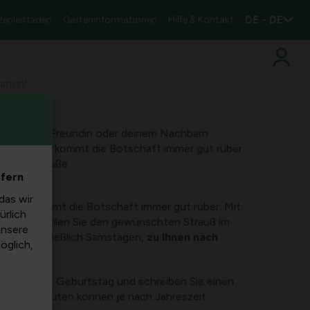
DE - DE
zenleitfaden
Garteninformationen
Hilfe & Kontakt
lumen!
tter, deiner Freundin oder deinem Nachbarn
igen Blume kommt die Botschaft immer gut rüber.
Blumensträuße.
efern
das wir
 Blume kommt die Botschaft immer gut rüber. Mit
ürlich
den. Bestellen Sie den gewünschten Strauß im
unsere
ag, einschließlich Samstagen,
zu Ihnen nach
möglich,
nesung oder Geburtstag und schreiben Sie einen
kel. Die Blüten können je nach Jahreszeit