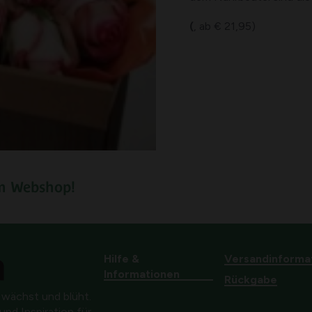
(
, ab € 21,95)
em Webshop!
Hilfe &
Versandinforma
Informationen
Rückgabe
 wächst und blüht.
nd Inspiration für