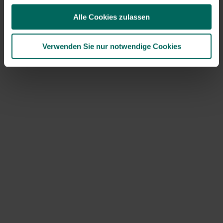
und planen Sie sie in Zonen, in denen verborgene
Wasserlinien oder Strukturen gewünscht sind.
Alle Cookies zulassen
Wachstumskontrolle durch
Verwenden Sie nur notwendige Cookies
rechtzeitiges Wassermanagement
und Bodengleichgewicht
Sogar Gießen und Nährstoffabgabe verhindern
unkontrolliertes Wurzelwachstum an feuchten Stellen.
Vorteile: gesündere, stabile Wurzelentwicklung und
weniger Fokus auf Wurzelgrenzen. Nachteile: Erfordert
Planung und eine gute Messung der Bodenfeuchte.
Anwendung: Verwenden Sie Tropfbewässerung,
Mulchschicht und regelmäßige Bodenmessungen, um
feuchte und trockene Zonen zu vermeiden.
Boden- und
Entwässerungsverbesserung als