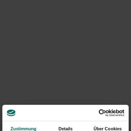
geeignet, die bei chronischen Erkrankungen, z. B.
Arthrose, regelmäßig Schmerzmittel einnehmen müssen.
Die einfachste Methode, ein Medikament gegen
Erkältungen und Fieber aus der Weide herzustellen, ist die
Herstellung von Tee aus Weidenrinde. Der Tee enthält zu
wenig Wirkstoff, um Schmerzen zu lindern.
Zustimmung
Details
Über Cookies