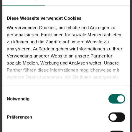
Diese Webseite verwendet Cookies
Wir verwenden Cookies, um Inhalte und Anzeigen zu
personalisieren, Funktionen für soziale Medien anbieten
zu können und die Zugriffe auf unsere Website zu
analysieren. Außerdem geben wir Informationen zu Ihrer
Verwendung unserer Website an unsere Partner für
soziale Medien, Werbung und Analysen weiter. Unsere
Partner führen diese Informationen möglicherweise mit
weiteren Daten zusammen, die Sie ihnen bereitgestellt
haben oder die sie im Rahmen Ihrer Nutzung der Dienste
gesammelt haben.
Einwilligungsauswahl
Botanische Informationen über die Weide
Notwendig
In den Niederlanden ist die Weide eine der häufigsten
Baumarten. Weiden und Pappeln gehören zur gleichen
Präferenzen
Familie, den Saliaceae. Sie sehen sich auch ähnlich. Beide
haben einzelne Blätter und eingeschlechtliche Blüten, die
Katzen. Beide mögen niedrige, feuchte Böden. In diesem