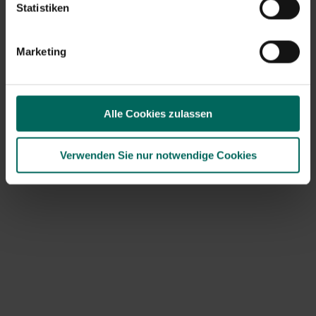
Statistiken
Artikel werde ich einige der vielen Weidenarten kurz
beschreiben, damit Sie sie auf Ihren Spaziergängen etwas
auseinandererkennen können. Die meisten Arten kommen
Marketing
in freier Wildbahn vor, mit Ausnahme der Treibweide, die
meist in Parks gepflanzt wird. Aber es gibt auch kleine
Arten, die sich für Gärten eignen. Neben Bäumen gibt es
hohe und niedrige Sträucher sowie sogar kriechende
Alle Cookies zulassen
Bodendecker.
Außer in Australien kommen die 400 bis 500 Weidenarten,
Verwenden Sie nur notwendige Cookies
die wir kennen, auf allen Kontinenten mit der größten
Konzentration auf der Nordhalbkugel vor.
Das Wort Weide leitet sich vom angelsächsischen welig
ab, was mit Flexibilität zu tun hat. Andere behaupten,
dass Weide und Wiese vom althochdeutschen wida oder
lateinischen vieo (= Weidenwerk) abstammen. Salix leitet
sich vom altindischen salila ab, was Wasser bedeutet.
Weitere niederländische Namen für die Weide sind:
sappeipenholt, warf, wedele, wie und fluitjeschijt.