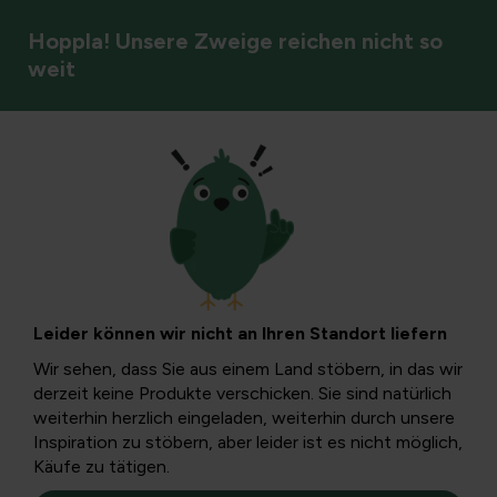
Hoppla! Unsere Zweige reichen nicht so
weit
Rezepte aus unserem eigenen Garten
Weidenrinde als
natürliches
Leider können wir nicht an Ihren Standort liefern
Schmerzmittel
Wir sehen, dass Sie aus einem Land stöbern, in das wir
derzeit keine Produkte verschicken. Sie sind natürlich
weiterhin herzlich eingeladen, weiterhin durch unsere
Körbe werden seit Jahrhunderten aus Weidenzweigen
Inspiration zu stöbern, aber leider ist es nicht möglich,
geflochten. Aber Rinde und Holz hatten eine andere
Käufe zu tätigen.
Funktion. In der Volksmedizin war die Weide als