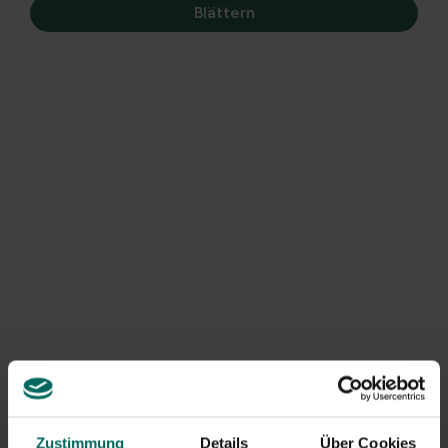
Blättern
Porcini
oder
getrocknete Porcini-Pilze
werden in der
italienischen Küche weit verbreitet verwendet. Porcini-
Pilze sind köstliche Pilze, die nicht leicht frisch zu
bekommen sind, aber in fast jedem Supermarkt
getrocknet erhältlich sind.
Um Porcini zu verwenden, weichen Sie die Pilze etwa
eine halbe Stunde lang in heißem Wasser ein. Danach
kannst du sie einfach bearbeiten. Du kannst das Wasser
verwenden, um das Risotto zuzubereiten. Porcini ist
auch köstlich mit Fondue, in Suppe oder in Pilzsauce.
Zustimmung
Details
Über Cookies