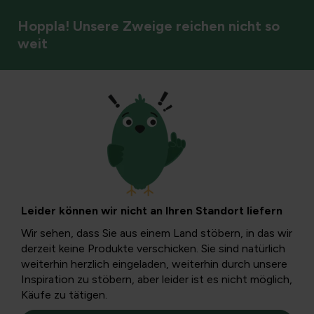
Hoppla! Unsere Zweige reichen nicht so
weit
Rezepte aus unserem eigenen Garten
Risotto mit
Steinpilzen und
Leider können wir nicht an Ihren Standort liefern
Fenchel
Wir sehen, dass Sie aus einem Land stöbern, in das wir
derzeit keine Produkte verschicken. Sie sind natürlich
weiterhin herzlich eingeladen, weiterhin durch unsere
Porcini-Pilze sind köstliche Pilze, die nicht leicht frisch zu
Inspiration zu stöbern, aber leider ist es nicht möglich,
bekommen sind, aber in fast jedem Supermarkt
Käufe zu tätigen.
getrocknet erhältlich sind.