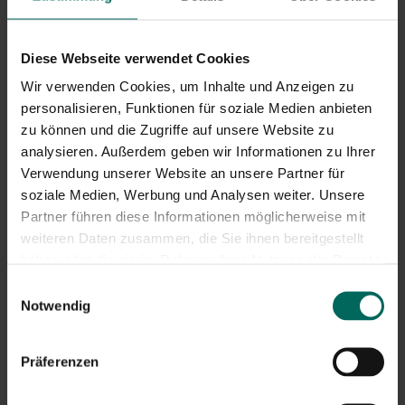
Diese Webseite verwendet Cookies
Wir verwenden Cookies, um Inhalte und Anzeigen zu
personalisieren, Funktionen für soziale Medien anbieten
zu können und die Zugriffe auf unsere Website zu
analysieren. Außerdem geben wir Informationen zu Ihrer
Verwendung unserer Website an unsere Partner für
Was brauchst du?
soziale Medien, Werbung und Analysen weiter. Unsere
250 Gramm Risottoreis
Partner führen diese Informationen möglicherweise mit
60 Gramm Parmesan, gerieben
weiteren Daten zusammen, die Sie ihnen bereitgestellt
50 Gramm getrocknete Porcini-Pilze
haben oder die sie im Rahmen Ihrer Nutzung der Dienste
möglicherweise eine Mischung aus frischen Wildpilzen
gesammelt haben.
1/2 Fenchelzwiebel
Einwilligungsauswahl
Notwendig
Eine Handvoll geschälte Walnüsse
Eine Handvoll geräucherter geräucherter Lachs
5 cl trockener Weißwein
Präferenzen
ca. 75 cl Gemüsebrühe/Flüssigkeit aus eingeweichtem
Porcini