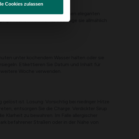
lle Cookies zulassen
verwendet werden. Sie bietet einen eleganten
e gibt schon viel Aroma, also füge sie allmählich
Minuten unter kochendem Wasser halten oder sie
rsiegeln. Etikettieren Sie Datum und Inhalt für
ne weitere Woche verwenden.
 gelöst ist. Lösung: Vorsichtig bei niedriger Hitze
eten, entsorgen Sie die Charge. Verdickter Sirup
 Klarheit zu bewahren. Im Falle allergischer
tark befahrener Straßen oder in der Nähe von