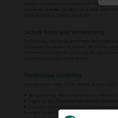
beliebte Fliedersirupherstellung und Fliederlimo
verwendet werden. Die Blüte ist essbar, wenn sie
stark befahrener Straßen wachsen.
Sichere Ernte und Vorbereitung
Ernte junge, vollständig geöffnete Blütenköpfe a
und lassen Sie sie kurz abtropfen. Am besten ver
befahrenen Straßen ist. Lagern Sie die gepflückt
Geschmack und das beste Aroma.
Fliedersirup herstellen
Grundzutaten: etwa 1 Liter Wasser, je nach Süße
Bringen Sie das Wasser zum Kochen und lösen Si
Fügen Sie die Zitronenschale und den Zitronensa
Füge die Holunderblütenköpfe ohne Stängel hinz
Filtern Sie die Flüssigkeit durch ein feines Sieb