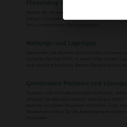
Fliedersirup und Anwendungen
Neben der Verwendung als Basis für Limonade kann
Klang in Cocktails und Mocktails, zum Beispiel in
hinzu und probieren Sie dazwischen.
Wartungs- und Lagertipps
Verwenden Sie saubere Glasflaschen und einen sau
für kurze Zeit bei 120°C in einen Ofen stellen. Las
eine einfache Nutzung. Bleiben Sie kühl und prü
Gemeinsame Probleme und Lösunge
Trübheit oder Kristallisation kann auftreten, wenn 
erhitzen, bis alles sich auflöst, und erneut fil
kann bei zu starker Reduktion auftreten; Füge etw
Reaktionen sollten Sie die Anwendung einsetzen u
Pestiziden.