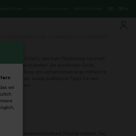
DE - DE
zenleitfaden
Garteninformationen
Hilfe & Kontakt
en: von Fliederlimonade zu Variationen mit Korinten
 Schritt für Schritt, wie man Fliedersirup herstellt
rlimonade aufzuhellen. Sie entdecken Ernte,
die Herstellung von Johannisbeersirup, hilfreiche
efern
risch zu halten, sowie praktische Tipps für den
ptvariationen.
das wir
ürlich
unsere
möglich,
irup eine unverwechselbare Frische verleiht. Die