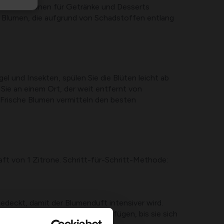
len Traditionen für Getränke und Desserts
ge Blumen, die aufgrund von Schadstoffen entlang
l und Insekten, spülen Sie die Blüten leicht ab
Sie an einem Ort, der weit entfernt von
; Frische Blumen vermitteln den besten
t von 1 Zitrone. Schritt-für-Schritt-Methode:
edeckt, damit der Blumenduft intensiver wird.
d Sie den restlichen Zucker hinzufügen, bis sie sich