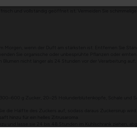
nade stammen aus diesen aromatischen Blütenbechern, die in vie
 frisch und vollständig geöffnet ist; Vermeiden Sie schimmeli
m Morgen, wenn der Duft am stärksten ist. Entfernen Sie Stänge
wenden Sie organische oder unbesprühte Pflanzen oder ernten 
en Blumen nicht länger als 24 Stunden vor der Verarbeitung auf
 300–600 g Zucker, 20–25 Holunderblütenköpfe, Schale und Saf
e die Hälfte des Zuckers auf, sodass daraus Zuckersirup wird.
ft hinzu für ein helles Zitrusaroma.
u und lasse sie 24 bis 48 Stunden im Kühlschrank ziehen, abg
 oder ein Käsetuch und erhitzen Sie die Flüssigkeit kurz, währen