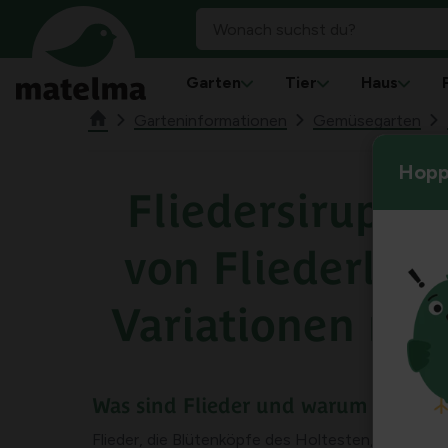
Garten
Tier
Haus
Garteninformationen
Gemüsegarten
Hoppl
Fliedersirup he
von Fliederlim
Variationen mit
Was sind Flieder und warum sie so g
Flieder, die Blütenköpfe des Holtesten, haben ei