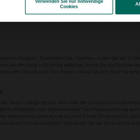
Verwenden Sie nur notwendige
A
Cookies
 Fliedersirup auch als Süßstoff für Joghurt, Eis und Saucen 
 Kombination mit Prosecco oder Sprudelwasser. Eine kleine Meng
beren Ausguss. Sterilisieren Sie Flaschen, indem Sie sie 10 
sen Sie den Sirup vollständig abkühlen, bevor Sie die Flasche ve
fen Sie den Geruch und Geschmack, bevor Sie den Sirup für ei
n
der Sirup zu lange erhitzt wird oder der Zucker nicht vollständig
tern. Wenn Anzeichen von Schimmel oder Geschmacksstörung auftr
as Wasser hinzu oder koche kurz mit etwas Zitronensaft, um die
nd einen Arzt konsultieren. Vermeiden Sie die Ernte entlang s