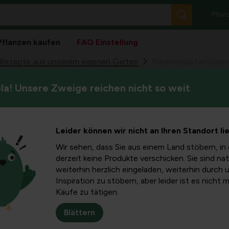
Pflan
Pflanzen kaufen
FAQ Einstellung
Rezepte aus unserem eigenen Garten
Fliedersirup herstell
a! Unsere Zweige reichen nicht so weit
In diesem Artikel erfahren Sie
rstellen:
und ihn verwendet, um Fliede
Zubereitung, Variationen wie 
onade zu
Leider können wir nicht an Ihren Standort li
Tipps, um Ihren Sirup lange f
täglichen Gebrauch und Reze
Wir sehen, dass Sie aus einem Land stöbern, in 
 Korinten
derzeit keine Produkte verschicken. Sie sind nat
weiterhin herzlich eingeladen, weiterhin durch 
Inspiration zu stöbern, aber leider ist es nicht 
Käufe zu tätigen.
eliebt werden
Blättern
nen dezenten süßen und blumigen Duft, der klare Getränke und S