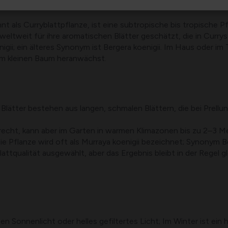
t als Curryblattpflanze, ist eine subtropische bis tropische Pf
d weltweit für ihre aromatischen Blätter geschätzt, die in Cu
gii; ein älteres Synonym ist Bergera koenigii. Im Haus oder i
em kleinen Baum heranwächst.
tter bestehen aus langen, schmalen Blättern, die bei Prellun
echt, kann aber im Garten in warmen Klimazonen bis zu 2–3 M
e Pflanze wird oft als Murraya koenigii bezeichnet; Synonym Ber
tqualität ausgewählt, aber das Ergebnis bleibt in der Regel gl
n Sonnenlicht oder helles gefiltertes Licht; Im Winter ist ein 