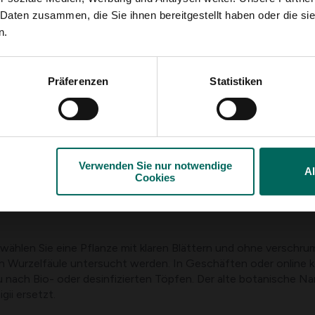
und entfernen Sie alle betroffenen Teile.
 Daten zusammen, die Sie ihnen bereitgestellt haben oder die s
 trockenen Bedingungen vorkommen; Erhöhen Sie die Luftfeuch
n.
n durch Überwässerung oder schlechte Drainage; Bereitstellen
en für unangemessene Feuchtigkeit oder Nährstoffgleichgewicht
Präferenzen
Statistiken
r Stecklinge oder durch Samen vermehrt werden. Stecklinge von
chnell in einer warmen Umgebung (25–28°C). Samen können in 
Verwenden Sie nur notwendige
A
Cookies
und Wärme.
hlen Sie eine Pflanze mit klaren Blättern und ohne verschrump
on Wurzelfäule untersucht werden. In Geschäften oder online 
u nach Bio- oder desinfizierten Töpfen. Der alte botanische 
ii ersetzt.