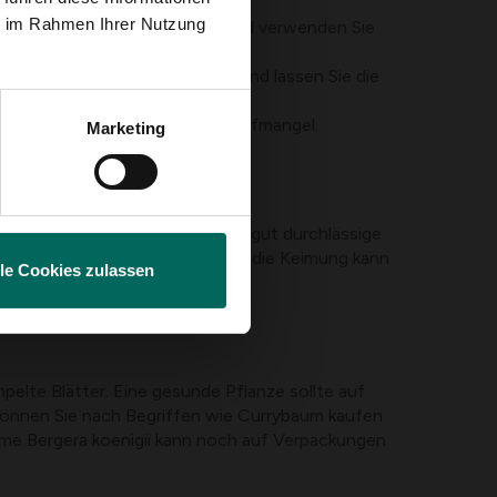
ie im Rahmen Ihrer Nutzung
tigkeit rund um die Pflanze und verwenden Sie
 Sie Drainagematerial bereit und lassen Sie die
, Pilzinfektionen oder Nährstoffmangel.
Marketing
 10–15 cm, die in eine feuchte, gut durchlässige
warmer Blumenerde keimen, aber die Keimung kann
lle Cookies zulassen
elte Blätter. Eine gesunde Pflanze sollte auf
können Sie nach Begriffen wie Currybaum kaufen
Name Bergera koenigii kann noch auf Verpackungen