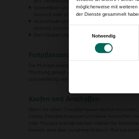
gut. Untersuchen Sie die Unterseite der Klinge 
möglicherweise mit weiteren
Spinnmilben und auch Wollmilben können unter
der Dienste gesammelt habe
Neemöl oder organische Pestizide.
Wurzelfäule und andere Wurzelprobleme entstehe
oberste Schicht vor dem Gießen trocknen.
Einwilligungsauswahl
Blattflecken oder Blattverlust: Oft ein Zeich
Notwendig
Fortpflanzung und Aussaat
Die Murraya koenigii kann über unterste Äste ode
Mischung gelegt werden, wurzeln in der Regel s
unzuverlässig sein und erfordert frische Samen 
Kaufen und Anschaffen
Wenn Sie einen Curryblattbaum kaufen möchten, wä
stabile Stängelstrukturen und keine Anzeichen v
oder Murraya koenigii kaufen; Halten Sie Ausscha
stehen, wird aber zunehmend durch Murraya koenig