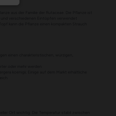
lanze aus der Familie der Rutaceae. Die Pflanze ist
rrys und verschiedenen Eintöpfen verwendet
m Topf kann die Pflanze einen kompakten Strauch
gen einen charakteristischen, würzigen,
eter oder mehr werden.
gera koenigii; Einige auf dem Markt erhältliche
eich.
heller Ort wichtig. Die Temperatur stabil zwischen