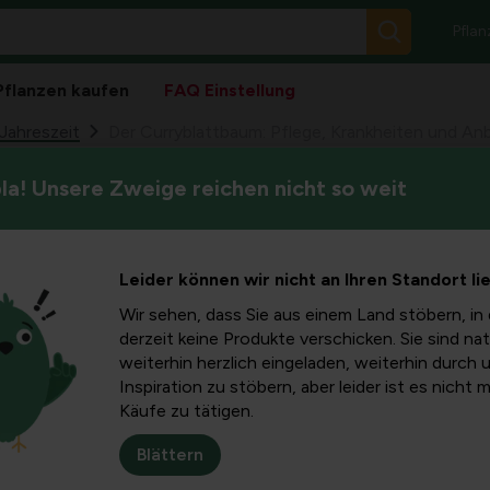
Pflan
Pflanzen kaufen
FAQ Einstellung
Jahreszeit
Der Curryblattbaum: Pflege, Krankheiten und Anb
a! Unsere Zweige reichen nicht so weit
Der Curryblattbaum, auch beka
ttbaum:
Pflanze, die besonders in w
essbaren Blätter beliebt ist. 
eiten und
Leider können wir nicht an Ihren Standort li
man sie pflegt, welche Kran
wo man Murraya koenigii kauf
Wir sehen, dass Sie aus einem Land stöbern, in 
urraya
derzeit keine Produkte verschicken. Sie sind nat
weiterhin herzlich eingeladen, weiterhin durch 
Inspiration zu stöbern, aber leider ist es nicht 
i
Käufe zu tätigen.
Blättern