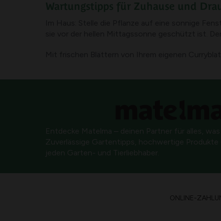
Wartungstipps für Zuhause und Dra
Im Haus: Stelle die Pflanze auf eine sonnige Fen
sie vor der hellen Mittagssonne geschützt ist. Den
Mit frischen Blättern von Ihrem eigenen Currybla
Entdecke Matelma – deinen Partner für alles, was
Zuverlässige Gartentipps, hochwertige Produkte u
jeden Garten- und Tierliebhaber.
ONLINE-ZAHLU