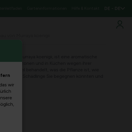
DE - DE
zenleitfaden
Garteninformationen
Hilfe & Kontakt
au von Murraya koenigii
nnt als murraya koenigii, ist eine aromatische
armen Klimazonen und in Küchen wegen ihrer
Dieser Artikel behandelt, was die Pflanze ist, wie
efern
kheiten und Schädlinge Sie begegnen könnten und
en kann.
das wir
ürlich
unsere
möglich,