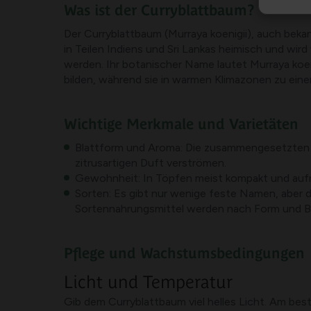
Was ist der Curryblattbaum?
Der Curryblattbaum (Murraya koenigii), auch bekann
in Teilen Indiens und Sri Lankas heimisch und wir
werden. Ihr botanischer Name lautet Murraya koeni
bilden, während sie in warmen Klimazonen zu ein
Wichtige Merkmale und Varietäten
Blattform und Aroma: Die zusammengesetzten Blä
zitrusartigen Duft verströmen.
Gewohnheit: In Töpfen meist kompakt und aufr
Sorten: Es gibt nur wenige feste Namen, aber di
Sortennahrungsmittel werden nach Form und Blat
Pflege und Wachstumsbedingungen
Licht und Temperatur
Gib dem Curryblattbaum viel helles Licht. Am beste