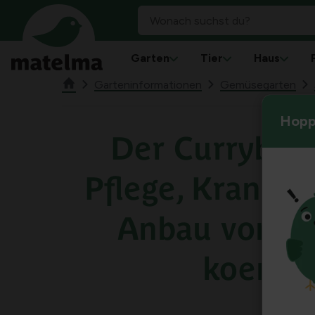
Garten
Tier
Haus
Garteninformationen
Gemüsegarten
Hoppl
Der Currybla
Pflege, Krankh
Anbau von M
koenigi