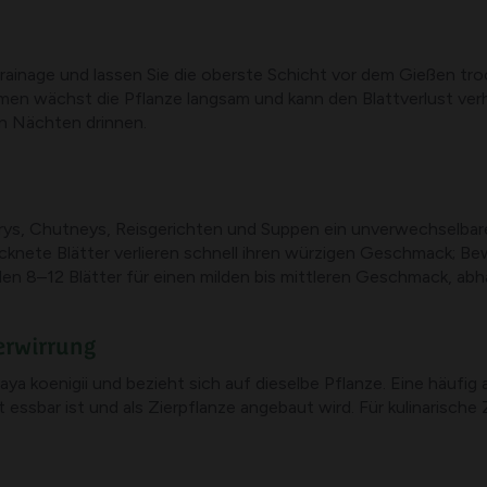
rainage und lassen Sie die oberste Schicht vor dem Gießen tro
umen wächst die Pflanze langsam und kann den Blattverlust verh
ten Nächten drinnen.
rys, Chutneys, Reisgerichten und Suppen ein unverwechselbare
cknete Blätter verlieren schnell ihren würzigen Geschmack; Bew
den 8–12 Blätter für einen milden bis mittleren Geschmack, a
erwirrung
raya koenigii und bezieht sich auf dieselbe Pflanze. Eine häufi
essbar ist und als Zierpflanze angebaut wird. Für kulinarische