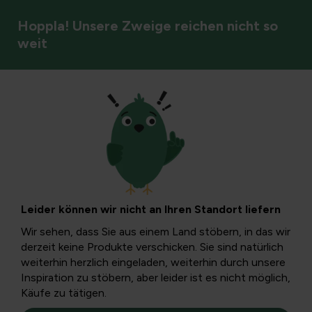
Hoppla! Unsere Zweige reichen nicht so
weit
Jahreszeit
Kräuter-Erste Hilfe:
Die natürliche
Leider können wir nicht an Ihren Standort liefern
Reiseapotheke
Wir sehen, dass Sie aus einem Land stöbern, in das wir
derzeit keine Produkte verschicken. Sie sind natürlich
weiterhin herzlich eingeladen, weiterhin durch unsere
Wer in die Natur hinausgeht, riskiert manchmal
Inspiration zu stöbern, aber leider ist es nicht möglich,
Unbehagen. Glücklicherweise hat Mutter Natur für alles
Käufe zu tätigen.
eine Lösung, denn es gibt für jede Krankheit ein heilendes