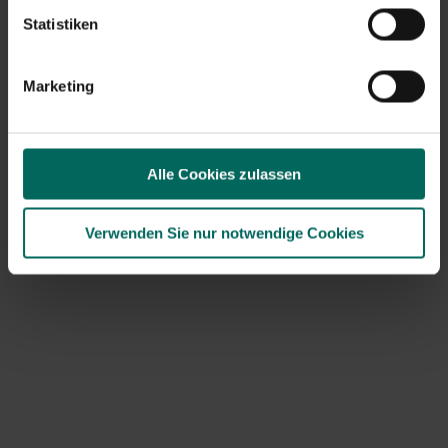
Komfrey
wird seit der Antike als
Heilmittel gegen
Statistiken
Hautwunden und Knochenbrüche
verwendet. Wenn du
dich beim Spaziergang verletzt hast und nicht sofort
etwas zur Hand hast, kannst du Komfrey verwenden.
Marketing
Legen Sie die blauen Blätter der Pflanze auf die
empfindliche Stelle. Die Pflanze wächst an den meisten
Straßenrändern. Die Wirkstoffe werden von der Haut
aufgenommen und beschleunigen den
Alle Cookies zulassen
Genesungsprozess bei Sehnenentzündungen,
Prellungen, Verletzungen, Prellungen oder überlasteten
Muskeln. Natürlich können Sie auch Komfreysalbe
Verwenden Sie nur notwendige Cookies
anbieten, die Sie fertig im Bioladen oder in der Apotheke
kaufen können.