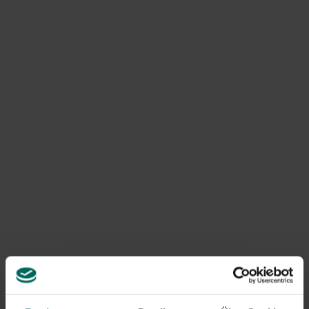
Prellungen: Arnika
Arnica-Salbe
sollte in Ihrer Reiseapotheke nicht fehlen.
Es ist ein natürliches Mittel gegen blaue Flecken und
Beulen. Arnica, auch bekannt als Arnika-Kraut, hat seinen
Namen nicht gestohlen. Es
fördert die Durchblutung
und regeneriert die Haut
schneller. Die Pflanze ist nicht
überall zu finden, daher ist es am besten, die Salbe, die Sie
im Handel kaufen können, von zu Hause aus
mitzunehmen. Wenn Sie während Ihrer Reise fallen oder
gegen etwas laufen, tragen Sie sofort die Heilsalbe auf.
Es hilft gegen blaue Flecken, Beulen, aber auch gegen
Insektenstiche und um steife Muskeln zu entlasten.
Blasen und verschwitzte Füße: Beifuß