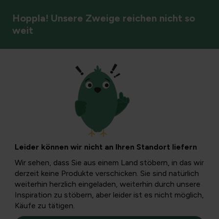
Hoppla! Unsere Zweige reichen nicht so
weit
Gemüse
Johannisbeeren für
jeden Obstgarten
Leider können wir nicht an Ihren Standort liefern
Kreuzbeeren oder Ribes Rubrum, auch rote
Wir sehen, dass Sie aus einem Land stöbern, in das wir
Johannisbeere, Spraybeere oder Jenever genannt, sind
derzeit keine Produkte verschicken. Sie sind natürlich
leckere rote Beeren für jeden Obstgarten, schmackhafte
weiterhin herzlich eingeladen, weiterhin durch unsere
sauer-süße Beeren mit einer Fülle von Vitaminen.
Inspiration zu stöbern, aber leider ist es nicht möglich,
Käufe zu tätigen.