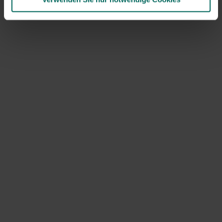
abschneiden. Lassen Sie maximal zehn feste Schüsse
stehen.
Krankheiten und Schädlinge in
Johannisbeeren:
Vögel: Schützen
Sie die Ernte mit Vogelnetzen.
Rhopalosiphoninus ribesinus
ist eine Blattlausart, die zu
gekrümmten Blättern oder bräunlich-roten Beulen auf
der Oberseite der Blätter führt. In diesem Prozess
sterben die Wachstumsknospen oft. Am besten
schneiden Sie die betroffenen Triebe unter dem Befall
ab.