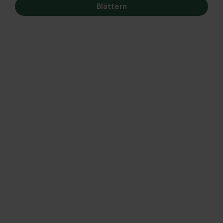
Blättern
Familie:
Grossulariaceae oder Familie Ribes
Schmackhafte sauersüße Beeren mit einer Vitaminbombe,
bekannt als Johannisbeeren oder auch Vine Berry
genannt.