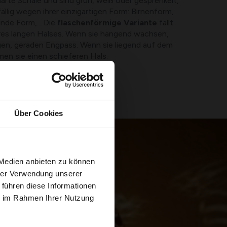
arte Schale und sind grün, weiß oder gesprenkelt,
ällig wegen ihrer einzigartigen Form: Birnenform,
nde Form,... Die
flaschenförmige Variante
fällt
res langen Halses. Wenn sie hängend wachsen,
en, geraden Engpass. Wenn sie liegend auf dem
n sie einen schieferen Hals.
Über Cookies
 Medien anbieten zu können
hrer Verwendung unserer
 führen diese Informationen
ie im Rahmen Ihrer Nutzung