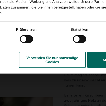
r soziale Medien, Werbung und Analysen weiter. Unsere Partner
reduziert
.
 Daten zusammen, die Sie ihnen bereitgestellt haben oder die s
Sorgfältiges Beschneide
n.
und Früchten. Dies gibt
optimal zu entwickeln
.
entfernt, um eine weitere
Präferenzen
Statistiken
regelmäßiges Beschneid
Kontrolle zu halten – was
Verwenden Sie nur notwendige
A
Kirschen schneide
Cookies
Kirschen sollten
auf kei
Baum reagiert schnell mi
was
zu unerwünschten 
führen kann.
Bei
älteren Kirschbäum
zweijähriges Holz
an de
Schnittwunden bei älter