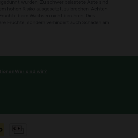
usgedünnt wurden. Zu schwer belastete Äste sind
em hohen Risiko ausgesetzt, zu brechen. Achten
e Früchte beim Wachsen nicht berühren. Dies
ere Früchte, sondern verhindert auch Schäden am
tionen
Wer sind wir?