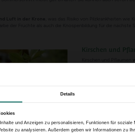
nd Luft in der Krone
, was das Risiko von Pilzkrankheiten wie K
rbe der Früchte als auch die Knospenbildung für die nächste
Kirschen und Pfl
Kirschen und Pflaumen
dem Pflücken geschnit
während der feuchten W
Steinfrüchten
bleibt je
zu verkleben, was sie anf
(Pseudomonas syringae)
Details
Dennoch ist ein Rücksch
es wichtig,
eine ausge
Cookies
platzierter, nicht zu stei
nhalte und Anzeigen zu personalisieren, Funktionen für soziale
solche Zweige auszuwäh
Website zu analysieren. Außerdem geben wir Informationen zu I
für mehr Licht und Luft