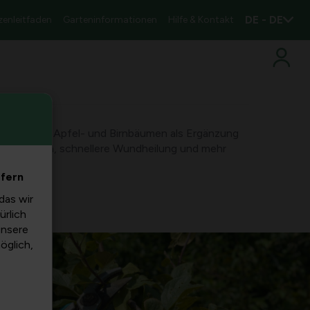
DE - DE
zenleitfaden
Garteninformationen
Hilfe & Kontakt
hnitt von Apfel- und Birnbäumen als Ergänzung
Krankheiten, schnellere Wundheilung und mehr
.
efern
das wir
ürlich
unsere
möglich,