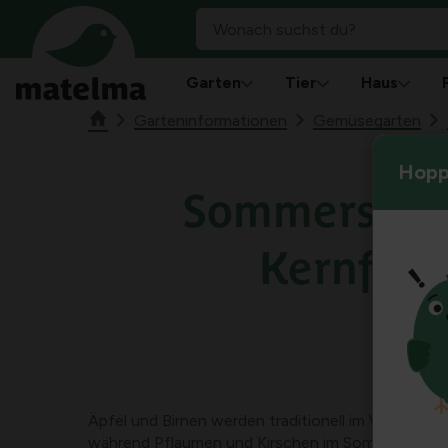
Garten
Tier
Haus
Garteninformationen
Gemüsegarten
Hoppl
Sommerschni
Kernfruc
Äpfel und Birnen werden traditionell im Winter zu
während Pflaumen und Kirschen im Sommer gesch