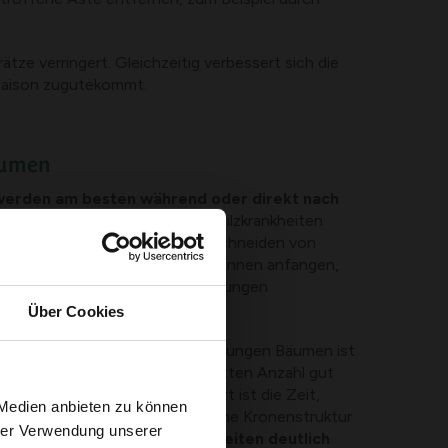
rätze verringert. Gleichzeitig verbessert sich die
 Saison zugutekommt.
aumen
werden am besten während oder direkt nach
ten
. Dies verhindert, dass sich Pilzkrankheiten
intermonate ausbreiten. Das Schneiden von
doch empfindlich
: Die Bäume können anfangen,
ällig für bakterielle Krebserkrankungen
 macht.
Über Cookies
nitt notwendig. Besonders bei jungen Bäumen ist
wogene Krone
mit einer begrenzten Anzahl gut
l bepflanzter Äste zu bilden. Jetzt ist die Zeit,
 Medien anbieten zu können
len. Außerdem sorgt eine offene Kronenstruktur
hrer Verwendung unserer
, was
das Risiko von Pilzkrankheiten deutlich