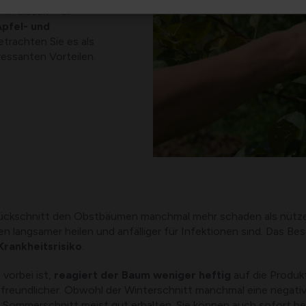
 In diesem Fall
Apfel- und
etrachten Sie es als
ressanten Vorteilen.
r Rückschnitt den Obstbäumen manchmal mehr schaden als nüt
en langsamer heilen und anfälliger für Infektionen sind. Das B
Krankheitsrisiko
.
 vorbei ist,
reagiert der Baum weniger heftig
auf die Produk
eundlicher. Obwohl der Winterschnitt manchmal eine negative 
m Sommerschnitt meist gut erhalten. Sie können auch sofort be