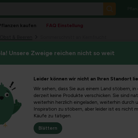
Pflan
Pflanzen kaufen
FAQ Einstellung
Obst & Beeren
Sommerschnitt an Kernfrucht
a! Unsere Zweige reichen nicht so weit
Betrachten Sie das Sommersc
tt an
zum Winterschnitt: weniger 
Kontrolle über das Wachstum
ht
Leider können wir nicht an Ihren Standort li
Wir sehen, dass Sie aus einem Land stöbern, in 
derzeit keine Produkte verschicken. Sie sind nat
weiterhin herzlich eingeladen, weiterhin durch 
Inspiration zu stöbern, aber leider ist es nicht 
Käufe zu tätigen.
Blättern
rückgeschnitten,
nitten werden. Aber