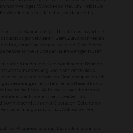
ein hochwertiges Wunddeckmittel, um Holzfäule
oße Wunden machen Kirschbäume langfristig
chnitt alter Bäume bringt oft nicht das erwartete
 dadurch sogar verwelken. Beim Zurückschneiden
besten, immer ein kleines Halsband (2 bis 5 cm)
de besser schließt und der Baum weniger blutet.
ten reifer Kirschen bei ausgewachsenen Bäumen
chstumsform schwierig und nicht ohne Risiko.
r, dies bis zu einem gewissen Grad anzupassen: Mit
e gut verzweigen
, entsteht eine offene Struktur
kten für die Ernte. Äste, die zu weit horizontal
 während der Ernte entfernt werden. So
 Sommerschnitt in einer Operation. Bei älteren
m Ernten immer genau auf das Abbrechen von
auch für
Pflaumen
wichtig, besonders wenn die