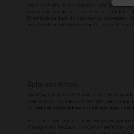
Traditionen sind da zu schätzen... oder loszulassen.
entscheide ich mich für Letzteres: Ich überlege
, 
Birnenbäume auch im Sommer zu schneiden
. B
eine Korrektur zum Winterschnitt – mit vielen inte
Äpfel und Birnen
Während der tiefen Winterruhe kann ein starke
praktisch still, wodurch die Wunden beim Schneid
ist,
heilt Wunden schneller und verringert das 
Ein zusätzlicher Vorteil: Da die Wachstumsperiode
Management für Baum und Garten einfacher und fr
nächsten Saison ausgesetzt sind, wird er mit de